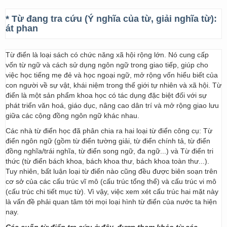
* Từ đang tra cứu (Ý nghĩa của từ, giải nghĩa từ):
át phan
Từ điển là loại sách có chức năng xã hội rộng lớn. Nó cung cấp
vốn từ ngữ và cách sử dụng ngôn ngữ trong giao tiếp, giúp cho
việc học tiếng mẹ đẻ và học ngoại ngữ, mở rộng vốn hiểu biết của
con người về sự vật, khái niệm trong thế giới tự nhiên và xã hội. Từ
điển là một sản phẩm khoa học có tác dụng đặc biệt đối với sự
phát triển văn hoá, giáo dục, nâng cao dân trí và mở rộng giao lưu
giữa các cộng đồng ngôn ngữ khác nhau.
Các nhà từ điển học đã phân chia ra hai loại từ điển công cụ: Từ
điển ngôn ngữ (gồm từ điển tường giải, từ điển chính tả, từ điển
đồng nghĩa/trái nghĩa, từ điển song ngữ, đa ngữ...) và Từ điển tri
thức (từ điển bách khoa, bách khoa thư, bách khoa toàn thư...).
Tuy nhiên, bất luận loại từ điển nào cũng đều được biên soạn trên
cơ sở của các cấu trúc vĩ mô (cấu trúc tổng thể) và cấu trúc vi mô
(cấu trúc chi tiết mục từ). Vì vậy, việc xem xét cấu trúc hai mặt này
là vấn đề phải quan tâm tới mọi loại hình từ điển của nước ta hiện
nay.