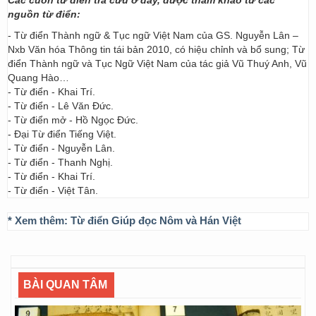
Các cuốn từ điển tra cứu ở đây, được tham khảo từ các
nguồn từ điển:
- Từ điển Thành ngữ & Tục ngữ Việt Nam của GS. Nguyễn Lân –
Nxb Văn hóa Thông tin tái bản 2010, có hiệu chỉnh và bổ sung; Từ
điển Thành ngữ và Tục Ngữ Việt Nam của tác giả Vũ Thuý Anh, Vũ
Quang Hào…
- Từ điển - Khai Trí.
- Từ điển - Lê Văn Đức.
- Từ điển mở - Hồ Ngọc Đức.
- Đại Từ điển Tiếng Việt.
- Từ điển - Nguyễn Lân.
- Từ điển - Thanh Nghị.
- Từ điển - Khai Trí.
- Từ điển - Việt Tân.
* Xem thêm:
Từ điển Giúp đọc Nôm và Hán Việt
BÀI QUAN TÂM