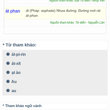
Nguồn tham khảo: Đại Từ điển Tiếng Việt
át phan
dt
(Pháp: asphaite) Nhựa đường:
Đường mới rải
át-phan.
Nguồn tham khảo: Từ điển - Nguyễn Lân
* Từ tham khảo:
át-pi-rin
át-xít
ạt ào
Au
au
* Tham khảo ngữ cảnh