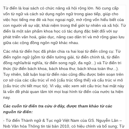
Từ điển là loại sách có chức năng xã hội rộng lớn. Nó cung cấp
vốn từ ngữ và cách sử dụng ngôn ngữ trong giao tiếp, giúp cho
việc học tiếng mẹ đẻ và học ngoại ngữ, mở rộng vốn hiểu biết của
con người về sự vật, khái niệm trong thế giới tự nhiên và xã hội. Từ
điển là một sản phẩm khoa học có tác dụng đặc biệt đối với sự
phát triển văn hoá, giáo dục, nâng cao dân trí và mở rộng giao lưu
giữa các cộng đồng ngôn ngữ khác nhau.
Các nhà từ điển học đã phân chia ra hai loại từ điển công cụ: Từ
điển ngôn ngữ (gồm từ điển tường giải, từ điển chính tả, từ điển
đồng nghĩa/trái nghĩa, từ điển song ngữ, đa ngữ...) và Từ điển tri
thức (từ điển bách khoa, bách khoa thư, bách khoa toàn thư...).
Tuy nhiên, bất luận loại từ điển nào cũng đều được biên soạn trên
cơ sở của các cấu trúc vĩ mô (cấu trúc tổng thể) và cấu trúc vi mô
(cấu trúc chi tiết mục từ). Vì vậy, việc xem xét cấu trúc hai mặt này
là vấn đề phải quan tâm tới mọi loại hình từ điển của nước ta hiện
nay.
Các cuốn từ điển tra cứu ở đây, được tham khảo từ các
nguồn từ điển:
- Từ điển Thành ngữ & Tục ngữ Việt Nam của GS. Nguyễn Lân –
Nxb Văn hóa Thông tin tái bản 2010, có hiệu chỉnh và bổ sung; Từ