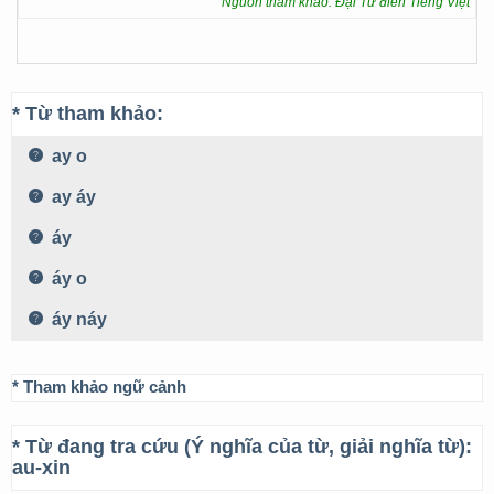
Nguồn tham khảo: Đại Từ điển Tiếng Việt
* Từ tham khảo:
ay o
ay áy
áy
áy o
áy náy
* Tham khảo ngữ cảnh
* Từ đang tra cứu (Ý nghĩa của từ, giải nghĩa từ):
au-xin