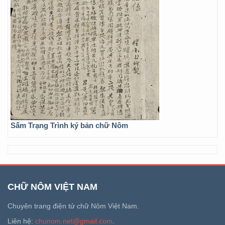
Sấm Trạng Trình ký bản chữ Nôm
CHỮ NÔM VIỆT NAM
Chuyên trang điện tử chữ Nôm Việt Nam.
Liên hệ:
chunom.net@gmail.com
.