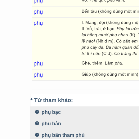
phụ
Vợ:
Phu quí, phụ vinh.
phụ
Bến tàu (không dùng một mì
phụ
I. Mang, đội (không dùng mộ
II. Vỗ, trái, ở bạc:
Phụ lời ước
lại bằng mười phụ nhau
(K).
T
lẽ nào!
(Nh đ m).
Có oản em t
phụ cây đa, Ba năm quán đổ,
trí thì nên
(C d).
Có trăng thì 
phụ
Ghé, thêm:
Làm phụ.
phụ
Giúp (không dùng một mình)
* Từ tham khảo:
phụ bạc
phụ bản
phụ bần tham phú