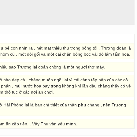
hụ
bế con nhìn ra , nét mặt thiếu thụ trong bóng tối , Trương đoán là
hòm cũ , một đôi gối và một cái chăn bông bọc vải đỏ lấm tấm hoa.
hiểu sao Trương lại đoán chồng là một người thợ máy.
 nào đẹp cả , chàng muốn ngồi lại vì cái cảnh tấp nập của các cô
 phấn , mùi nước hoa bay trong không khí lần đầu chàng thấy có vẻ
 thô tục ở các nơi ăn chơi.
Hải Phòng lại là bạn chí thiết của thân
phụ
chàng , nên Trương
 ăn cắp tiền... Vậy Thu vẫn yêu mình.