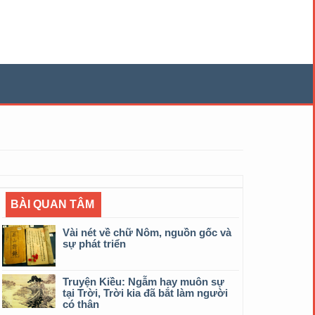
BÀI QUAN TÂM
Vài nét về chữ Nôm, nguồn gốc và
sự phát triển
Truyện Kiều: Ngẫm hay muôn sự
tại Trời, Trời kia đã bắt làm người
có thân