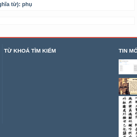
ghĩa từ):
phụ
TỪ KHOÁ TÌM KIẾM
TIN MỚ