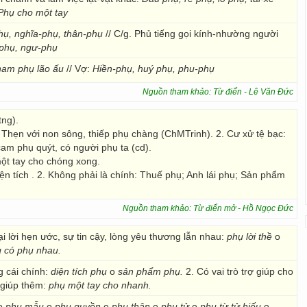
Phụ cho một tay
ụ, nghĩa-phụ, thân-phụ
// C/g. Phủ tiếng gọi kính-nhường người
phụ, ngư-phụ
nam phụ lão ấu
// Vợ:
Hiền-phụ, huý phụ, phu-phụ
Nguồn tham khảo: Từ điển - Lê Văn Đức
tng).
: Thẹn với non sông, thiếp phụ chàng (ChMTrinh). 2. Cư xử tệ bạc:
cam phụ quýt, có người phụ ta (cd).
một tay cho chóng xong.
Diện tích . 2. Không phải là chính: Thuế phụ; Anh lái phụ; Sản phẩm
Nguồn tham khảo: Từ điển mở - Hồ Ngọc Đức
ại lời hẹn ước, sự tin cậy, lòng yêu thương lẫn nhau:
phụ lời thề
o
 có phụ nhau.
g cái chính:
diện tích phụ
o
sản phẩm phụ.
2. Có vai trò trợ giúp cho
 giúp thêm:
phụ một tay cho nhanh.
o
phụ mẫu
o
phụ quyền
o
phụ thân
o
phụ tử
o
phụ từ
tử hiếu
o