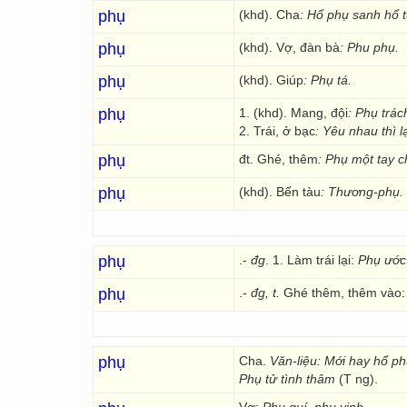
phụ
(khd). Cha
: Hổ phụ sanh hổ t
phụ
(khd). Vợ, đàn bà
: Phu phụ.
phụ
(khd). Giúp
: Phụ tá.
phụ
1. (khd). Mang, đội
: Phụ trác
2. Trái, ở bạc
: Yêu nhau thì 
phụ
đt. Ghé, thêm
: Phụ một tay c
phụ
(khd). Bến tàu
: Thương-phụ.
phụ
.-
đg
. 1. Làm trái lại:
Phụ ước
phụ
.-
đg,
t.
Ghé thêm, thêm vào
phụ
Cha.
Văn-liệu: Mới hay hổ ph
Phụ tử tình thâm
(T ng).