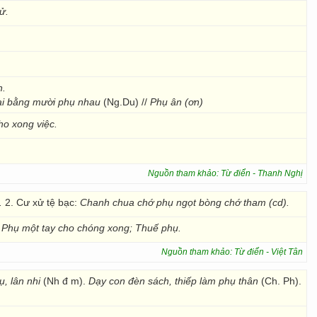
ử.
h.
lại bằng mười phụ nhau
(Ng.Du) //
Phụ ân (ơn)
ho xong việc.
Nguồn tham khảo: Từ điển - Thanh Nghị
.
2. Cư xử tệ bạc:
Chanh chua chớ phụ ngọt bòng chớ tham (cd).
:
Phụ một
tay cho chóng xong;
Thuế phụ.
Nguồn tham khảo: Từ điển - Việt Tân
ụ, lân nhi
(Nh đ m).
Dạy con đèn sách, thiếp làm phụ thân
(Ch. Ph).