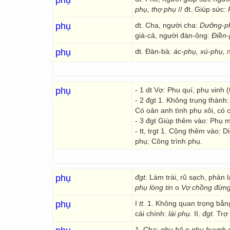
phụ
phụ, thợ phụ
// đt. Giúp sức:
phụ
dt. Cha, người cha:
Dưỡng-ph
già-cả, người đàn-ông:
Điền-
phụ
dt. Đàn-bà:
ác-phụ, xú-phụ, 
phụ
- 1 dt Vợ: Phu quí, phụ vinh (
- 2 đgt 1. Không trung thành
Có oản anh tình phụ xôi, có 
- 3 đgt Giúp thêm vào: Phụ 
- tt, trgt 1. Cộng thêm vào: 
phụ; Công trình phụ.
phụ
đgt.
Làm trái, rũ sạch, phản l
phụ lòng tin
o
Vợ chồng đừng
phụ
I
tt.
1. Không quan trọng bằn
cái chính:
lái phụ.
II.
đgt.
Trợ
1. Cha:
phụ hệ
o
phụ huynh