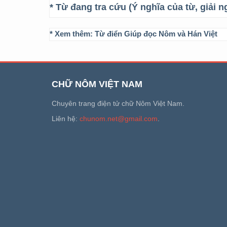
* Từ đang tra cứu (Ý nghĩa của từ, giải n
* Xem thêm:
Từ điển Giúp đọc Nôm và Hán Việt
CHỮ NÔM VIỆT NAM
Chuyên trang điện tử chữ Nôm Việt Nam.
Liên hệ:
chunom.net@gmail.com
.