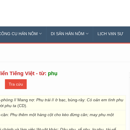
CÔNG CỤ HÁN NÔM
DI SẢN HÁN NÔM
LỊCH VẠN SỰ
iển Tiếng Việt - từ:
phụ
-phòng
// Mang nợ:
Phụ trái
// ở bạc, búng-rảy:
Có oản em tình phụ
ời phụ ta
(CD).
n-cận:
Phụ thêm một hàng cột cho kèo đừng căn; may phụ một
i chánh và làm việc lặt-vặt khác:
Dâu phụ, rể phụ, lơ phụ, tài-xế