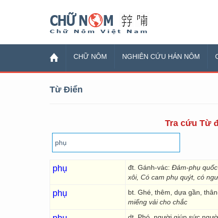
Chữ Nôm
CHỮ NÔM
NGHIÊN CỨU HÁN NÔM
Từ Điển
Tra cứu Từ đ
phụ
đt. Gánh-vác:
Đảm-phụ quốc
xôi, Có cam phụ quýt, có ngư
phụ
bt. Ghé, thêm, dựa gần, thâ
miếng vải cho chắc
dt. Phó, người giúp sức ngườ