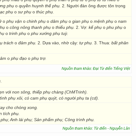
ơng phụ
o
quyền huynh thế phụ.
2. Người đàn ông được tôn trọng
ạc phụ
o
sư phụ
o
thúc phụ.
nữ
o
phụ vận
o
chinh phụ
o
dâm phụ
o
gian phụ
o
mệnh phụ
o
nam
phụ
o
công nông thanh phụ
o
thiếu phụ.
2. Vợ:
kế
phụ
o
phu phụ
o
phụ
o
trinh phụ
o
phu xướng phụ tuỳ.
ụ trách
o
đảm phụ.
2. Dựa vào, nhờ cậy:
tự phụ.
3. Thua:
bất phân
 âm
o
phụ đạo
o
phụ trợ.
Nguồn tham khảo: Đại Từ điển Tiếng Việt
.
n với non sông, thiếp phụ chàng (ChMTrinh).
ình phụ xôi, có cam phụ quýt, có người phụ ta (cd).
ay cho chóng xong.
 tích phụ.
phụ; Anh lái phụ; Sản phẩm phụ; Công trình phụ.
Nguồn tham khảo: Từ điển - Nguyễn Lân