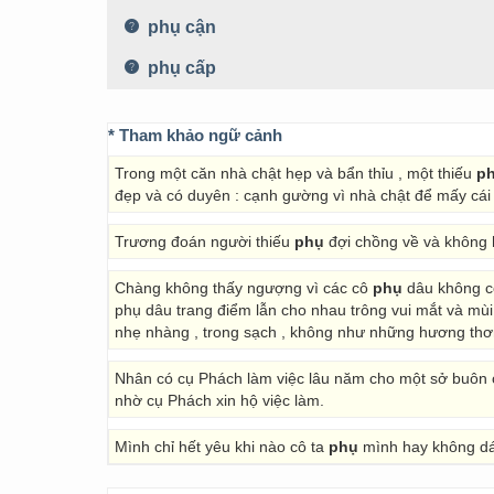
phụ cận
phụ cấp
* Tham khảo ngữ cảnh
Trong một căn nhà chật hẹp và bẩn thỉu , một thiếu
p
đẹp và có duyên : cạnh gường vì nhà chật để mấy cái 
Trương đoán người thiếu
phụ
đợi chồng về và không 
Chàng không thấy ngượng vì các cô
phụ
dâu không cô
phụ dâu trang điểm lẫn cho nhau trông vui mắt và mùi
nhẹ nhàng , trong sạch , không như những hương thơm
Nhân có cụ Phách làm việc lâu năm cho một sở buôn ở 
nhờ cụ Phách xin hộ việc làm.
Mình chỉ hết yêu khi nào cô ta
phụ
mình hay không dám