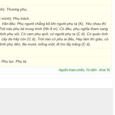
nh):
Thương phụ.
t mình):
Phụ trách.
.
Văn-liệu: Phụ người chẳng bõ khi người phụ ta
(K).
Yêu nhau thì
rời nào phụ kẻ trung trinh
(Nh đ m).
Có đâu, phụ nghĩa tham sang
ình phụ xôi, Có cam phụ quít, có người phụ ta
(C d).
Có quán tình
 cây đa hãy còn
(C d).
Trời nào có phụ ai đâu, Hay làm thì giàu, có
tình phụ đèn, Ba mươi, mồng một, đi tìm lấy trăng
(C d).
:
Phụ lục. Phụ tá.
Nguồn tham chiếu: Từ điển - Khai Trí