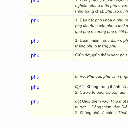
phụ
nghiêm phụ
o
thân phụ
o
vư
(như hàng cha):
phụ lão
o
nh
phụ
1. Đàn bà:
phụ khoa
o
phụ 
phụ lão ấu
o
sản phụ
o
thái 
quả phụ
o
sương phụ
o
tiết 
phụ
1. Đảm nhiệm:
phụ đảm
o
ph
thắng phụ
o
thắng phụ.
phụ
Giúp đỡ, giúp thêm vào:
phụ
phụ
dt
Vợ:
Phu quí, phụ vinh (tng)
phụ
đgt
1. Không trung thành:
Thẹ
2. Cư xử tệ bạc:
Có oản anh t
phụ
đgt
Giúp thêm vào:
Phụ một t
tt, trgt
1. Cộng thêm vào:
Diện
2. Không phải là chính:
Thuế 