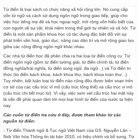
Từ điển là loại sách có chức năng xã hội rộng lớn. Nó cung cấp
vốn từ ngữ và cách sử dụng ngôn ngữ trong giao tiếp, giúp cho
việc học tiếng mẹ đẻ và học ngoại ngữ, mở rộng vốn hiểu biết của
con người về sự vật, khái niệm trong thế giới tự nhiên và xã hội. Từ
điển là một sản phẩm khoa học có tác dụng đặc biệt đối với sự
phát triển văn hoá, giáo dục, nâng cao dân trí và mở rộng giao lưu
giữa các cộng đồng ngôn ngữ khác nhau.
Các nhà từ điển học đã phân chia ra hai loại từ điển công cụ: Từ
điển ngôn ngữ (gồm từ điển tường giải, từ điển chính tả, từ điển
đồng nghĩa/trái nghĩa, từ điển song ngữ, đa ngữ...) và Từ điển tri
thức (từ điển bách khoa, bách khoa thư, bách khoa toàn thư...).
Tuy nhiên, bất luận loại từ điển nào cũng đều được biên soạn trên
cơ sở của các cấu trúc vĩ mô (cấu trúc tổng thể) và cấu trúc vi mô
(cấu trúc chi tiết mục từ). Vì vậy, việc xem xét cấu trúc hai mặt này
là vấn đề phải quan tâm tới mọi loại hình từ điển của nước ta hiện
nay.
Các cuốn từ điển tra cứu ở đây, được tham khảo từ các
nguồn từ điển:
- Từ điển Thành ngữ & Tục ngữ Việt Nam của GS. Nguyễn Lân –
Nxb Văn hóa Thông tin tái bản 2010, có hiệu chỉnh và bổ sung; Từ