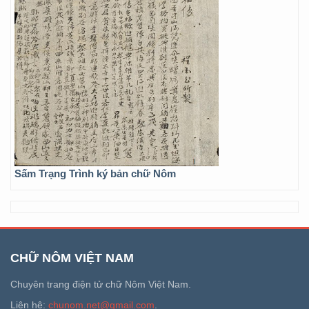
Sấm Trạng Trình ký bản chữ Nôm
CHỮ NÔM VIỆT NAM
Chuyên trang điện tử chữ Nôm Việt Nam.
Liên hệ:
chunom.net@gmail.com
.