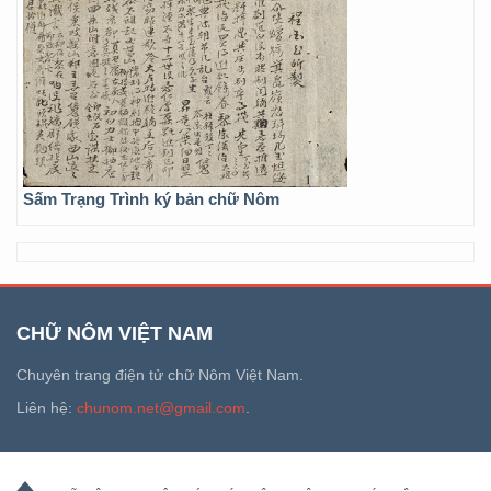
Sấm Trạng Trình ký bản chữ Nôm
CHỮ NÔM VIỆT NAM
Chuyên trang điện tử chữ Nôm Việt Nam.
Liên hệ:
chunom.net@gmail.com
.