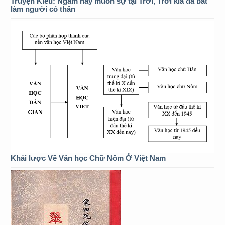
Truyện Kiều: Ngẫm hay muôn sự tại Trời, Trời kia đã bắt
làm người có thân
Khái lược Về Văn học Chữ Nôm Ở Việt Nam