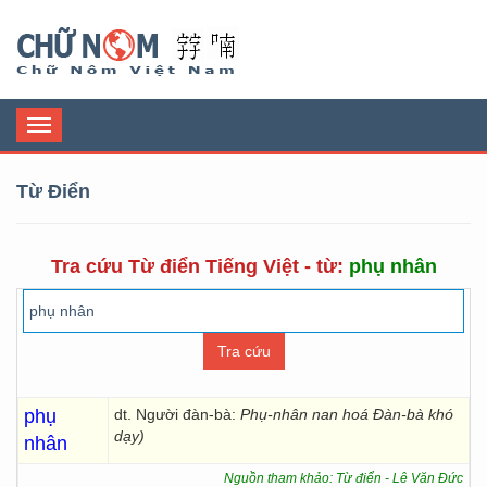
Chữ Nôm
Toggle
navigation
Từ Điển
Tra cứu Từ điển Tiếng Việt - từ:
phụ nhân
phụ
dt. Người đàn-bà:
Phụ-nhân nan hoá Đàn-bà khó
dạy)
nhân
Nguồn tham khảo: Từ điển - Lê Văn Đức