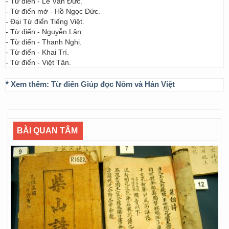
- Từ điển - Lê Văn Đức.
- Từ điển mở - Hồ Ngọc Đức.
- Đại Từ điển Tiếng Việt.
- Từ điển - Nguyễn Lân.
- Từ điển - Thanh Nghị.
- Từ điển - Khai Trí.
- Từ điển - Việt Tân.
* Xem thêm:
Từ điển Giúp đọc Nôm và Hán Việt
BÀI QUAN TÂM