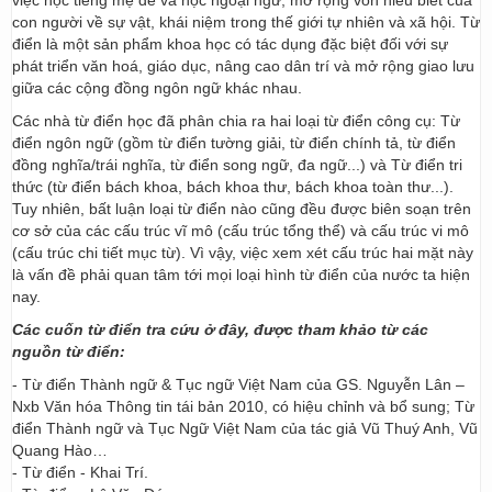
việc học tiếng mẹ đẻ và học ngoại ngữ, mở rộng vốn hiểu biết của
con người về sự vật, khái niệm trong thế giới tự nhiên và xã hội. Từ
điển là một sản phẩm khoa học có tác dụng đặc biệt đối với sự
phát triển văn hoá, giáo dục, nâng cao dân trí và mở rộng giao lưu
giữa các cộng đồng ngôn ngữ khác nhau.
Các nhà từ điển học đã phân chia ra hai loại từ điển công cụ: Từ
điển ngôn ngữ (gồm từ điển tường giải, từ điển chính tả, từ điển
đồng nghĩa/trái nghĩa, từ điển song ngữ, đa ngữ...) và Từ điển tri
thức (từ điển bách khoa, bách khoa thư, bách khoa toàn thư...).
Tuy nhiên, bất luận loại từ điển nào cũng đều được biên soạn trên
cơ sở của các cấu trúc vĩ mô (cấu trúc tổng thể) và cấu trúc vi mô
(cấu trúc chi tiết mục từ). Vì vậy, việc xem xét cấu trúc hai mặt này
là vấn đề phải quan tâm tới mọi loại hình từ điển của nước ta hiện
nay.
Các cuốn từ điển tra cứu ở đây, được tham khảo từ các
nguồn từ điển:
- Từ điển Thành ngữ & Tục ngữ Việt Nam của GS. Nguyễn Lân –
Nxb Văn hóa Thông tin tái bản 2010, có hiệu chỉnh và bổ sung; Từ
điển Thành ngữ và Tục Ngữ Việt Nam của tác giả Vũ Thuý Anh, Vũ
Quang Hào…
- Từ điển - Khai Trí.