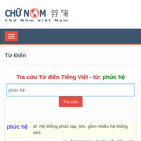
Chữ Nôm
Toggle
navigation
Từ Điển
Tra cứu Từ điển Tiếng Việt - từ:
phức hệ
phức hệ
dt.
Hệ thống phức tạp, lớn, gồm nhiều hệ thống
nhỏ.