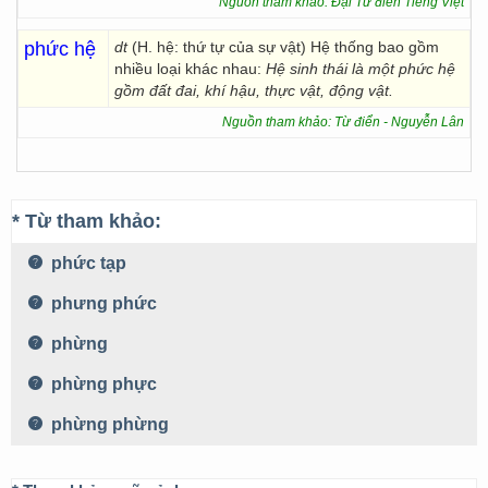
Nguồn tham khảo: Đại Từ điển Tiếng Việt
phức hệ
dt
(H. hệ: thứ tự của sự vật) Hệ thống bao gồm
nhiều loại khác nhau:
Hệ sinh thái là một phức hệ
gồm đất đai, khí hậu, thực vật, động vật.
Nguồn tham khảo: Từ điển - Nguyễn Lân
* Từ tham khảo:
phức tạp
phưng phức
phừng
phừng phực
phừng phừng