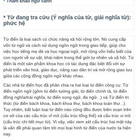
* Tham khảo ngữ cảnh
* Từ đang tra cứu (Ý nghĩa của từ, giải nghĩa từ):
phức hệ
Từ điển là loại sách có chức năng xã hội rộng lớn. Nó cung cấp
vốn từ ngữ và cách sử dụng ngôn ngữ trong giao tiếp, giúp cho
việc học tiếng mẹ đẻ và học ngoại ngữ, mở rộng vốn hiểu biết của
con người về sự vật, khái niệm trong thế giới tự nhiên và xã hội. Từ
điển là một sản phẩm khoa học có tác dụng đặc biệt đối với sự
phát triển văn hoá, giáo dục, nâng cao dân trí và mở rộng giao lưu
giữa các cộng đồng ngôn ngữ khác nhau.
Các nhà từ điển học đã phân chia ra hai loại từ điển công cụ: Từ
điển ngôn ngữ (gồm từ điển tường giải, từ điển chính tả, từ điển
đồng nghĩa/trái nghĩa, từ điển song ngữ, đa ngữ...) và Từ điển tri
thức (từ điển bách khoa, bách khoa thư, bách khoa toàn thư...).
Tuy nhiên, bất luận loại từ điển nào cũng đều được biên soạn trên
cơ sở của các cấu trúc vĩ mô (cấu trúc tổng thể) và cấu trúc vi mô
(cấu trúc chi tiết mục từ). Vì vậy, việc xem xét cấu trúc hai mặt này
là vấn đề phải quan tâm tới mọi loại hình từ điển của nước ta hiện
nay.