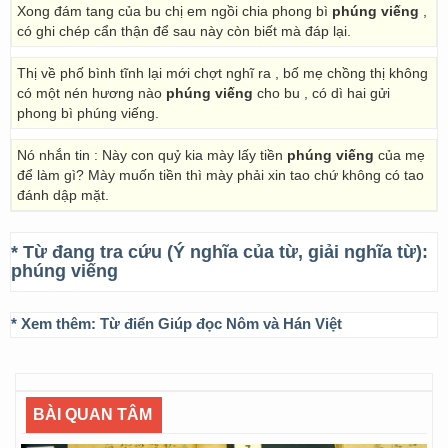
Xong đám tang của bu chị em ngồi chia phong bì
phúng viếng
,
có ghi chép cẩn thận để sau này còn biết mà đáp lại.
Thị về phố bình tĩnh lại mới chợt nghĩ ra , bố mẹ chồng thị không
có một nén hương nào
phúng viếng
cho bu , có dì hai gửi
phong bì phúng viếng.
Nó nhắn tin : Này con quỷ kia mày lấy tiền
phúng viếng
của mẹ
để làm gì? Mày muốn tiền thì mày phải xin tao chứ không có tao
đánh dập mặt.
* Từ đang tra cứu (Ý nghĩa của từ, giải nghĩa từ):
phúng viếng
* Xem thêm:
Từ điển Giúp đọc Nôm và Hán Việt
BÀI QUAN TÂM