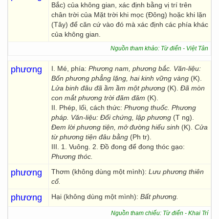
Bắc) của không gian, xác định bằng vị trí trên
chân trời của Mặt trời khi mọc (Đông) hoặc khi lặn
(Tây) để căn cứ vào đó mà xác định các phía khác
của không gian.
Nguồn tham khảo: Từ điển - Việt Tân
phương
I. Mé, phía:
Phương nam, phương bắc.
Văn-liệu:
Bốn phương phẳng lặng, hai kinh vững vàng
(K).
Lửa binh đâu đã ầm ầm một phương
(K).
Đã mòn
con mắt phương trời đăm đăm
(K).
II. Phép, lối, cách thức:
Phương thuốc. Phương
pháp.
Văn-liệu: Đối chứng, lập phương
(T ng).
Đem lời phương tiện, mở đường hiếu sinh
(K).
Cửa
từ phương tiện đâu bằng
(Ph tr).
III. 1. Vuông. 2. Đồ đong để đong thóc gạo:
Phương thóc.
phương
Thơm (không dùng một mình):
Lưu phương thiên
cổ.
phương
Hại (không dùng một mình):
Bất phương.
Nguồn tham chiếu: Từ điển - Khai Trí