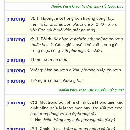
Nguồn tham khảo: Từ điển mở - Hồ Ngọc Đức
phương
dt.
1. Hướng, một trong bốn hướng đông, tây,
nam, bắc:
đi
khắp bốn phương trời.
2. Ở nơi xa
xôi:
Con cái ở mỗi đứa một phương.
phương
dt.
1. Bài thuốc đông y:
nghiên cứu những phương
thuốc hay.
2. Cách giải quyết khó khăn, nan giải
trong cuộc sống:
hết phương cứu chữa
.
phương
Thơm:
phương thảo.
phương
Vuông:
bình phương
o
khai
phương
o
lập phương.
phương
Trở ngại, có hại:
phương hại.
Nguồn tham khảo: Đại Từ điển Tiếng Việt
phương
dt
1. Một trong bốn phía chính của không gian xác
định bằng phía Mặt trời mọc hay lặn:
Mặt trời mọc
ở phương đông và lặn ở phương tây.
2. Nơi:
Đêm trăng này nghỉ phương nào (Chp).
phương
dt
1. Cách xử sự:
Trăm phương nghìn kế (tng).