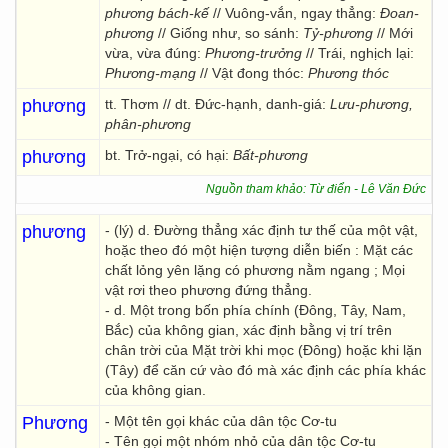
phương bách-kế
// Vuông-vắn, ngay thẳng:
Đoan-
phương
// Giống như, so sánh:
Tỷ-phương
// Mới
vừa, vừa đúng:
Phương-trưởng
// Trái, nghịch lại:
Phương-mạng
// Vật đong thóc:
Phương thóc
phương
tt. Thơm // dt. Đức-hạnh, danh-giá:
Lưu-phương,
phân-phương
phương
bt. Trở-ngại, có hại:
Bất-phương
Nguồn tham khảo: Từ điển - Lê Văn Đức
phương
- (lý) d. Đường thẳng xác định tư thế của một vật,
hoặc theo đó một hiện tượng diễn biến : Mặt các
chất lỏng yên lặng có phương nằm ngang ; Mọi
vật rơi theo phương đứng thẳng.
- d. Một trong bốn phía chính (Đông, Tây, Nam,
Bắc) của không gian, xác định bằng vị trí trên
chân trời của Mặt trời khi mọc (Đông) hoặc khi lặn
(Tây) để căn cứ vào đó mà xác định các phía khác
của không gian.
Phương
- Một tên gọi khác của dân tộc Cơ-tu
- Tên gọi một nhóm nhỏ của dân tộc Cơ-tu