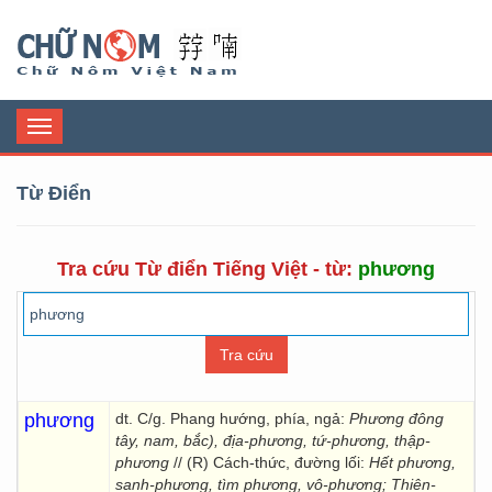
Chữ Nôm
Toggle
navigation
Từ Điển
Tra cứu Từ điển Tiếng Việt - từ:
phương
phương
dt. C/g. Phang hướng, phía, ngả:
Phương đông
tây, nam, bắc), địa-phương, tứ-phương, thập-
phương
// (R) Cách-thức, đường lối:
Hết phương,
sanh-phương, tìm phương, vô-phương; Thiên-