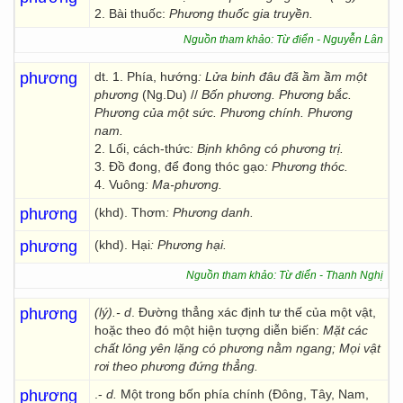
2. Bài thuốc:
Phương thuốc gia truyền.
Nguồn tham khảo: Từ điển - Nguyễn Lân
phương
dt. 1. Phía, hướng
: Lửa binh đâu đã ầm ầm một
phương
(Ng.Du) //
Bốn phương. Phương bắc.
Phương của một sức. Phương chính. Phương
nam.
2. Lối, cách-thức
: Bịnh không có phương trị.
3. Đồ đong, để đong thóc gạo
: Phương thóc.
4. Vuông
: Ma-phương.
phương
(khd). Thơm
: Phương danh.
phương
(khd). Hại
: Phương hại.
Nguồn tham khảo: Từ điển - Thanh Nghị
phương
(lý).- d
. Đường thẳng xác định tư thế của một vật,
hoặc theo đó một hiện tượng diễn biến:
Mặt các
chất lỏng yên lặng có phương nằm ngang;
Mọi vật
rơi theo phương đứng thẳng.
phương
.-
d.
Một trong bốn phía chính (Đông, Tây, Nam,