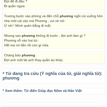
Đợi để đi đâu ?
Đi quần ngựa.
Trương bước vào phòng và đến chỗ
phương
ngồi cúi xuống hôn
nhẹ một cái vào má Phương , vui vẻ nói :
Ừ nhỉ ! Mình quên bẵng đi mất.
Nhưng sao
phương
không đi trước , đợi anh làm gì ?
Phương vỗ vào hai túi :
Hết mẹ nó tiền rồi còn gì nữa.
Chàng bảo
phương
:
Đợi anh một lát anh thay quần áo khác.
* Từ đang tra cứu (Ý nghĩa của từ, giải nghĩa từ):
phương
* Xem thêm:
Từ điển Giúp đọc Nôm và Hán Việt