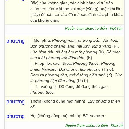
Bắc) của không gian, xác định bằng vị trí trên
chân trời của Mặt trời khi mọc (Đông) hoặc khi lặn
(Tây) để căn cứ vào đó mà xác định các phía khác
của không gian.
Nguồn tham khảo: Từ điển - Việt Tân
phương
I. Mé, phía:
Phương nam, phương bắc.
Văn-liệu:
Bốn phương phẳng lặng, hai kinh vững vàng
(K).
Lửa binh đâu đã ầm ầm một phương
(K).
Đã mòn
con mắt phương trời đăm đăm
(K).
II. Phép, lối, cách thức:
Phương thuốc. Phương
pháp.
Văn-liệu: Đối chứng, lập phương
(T ng).
Đem lời phương tiện, mở đường hiếu sinh
(K).
Cửa
từ phương tiện đâu bằng
(Ph tr).
III. 1. Vuông. 2. Đồ đong để đong thóc gạo:
Phương thóc.
phương
Thơm (không dùng một mình):
Lưu phương thiên
cổ.
phương
Hại (không dùng một mình):
Bất phương.
Nguồn tham chiếu: Từ điển - Khai Trí