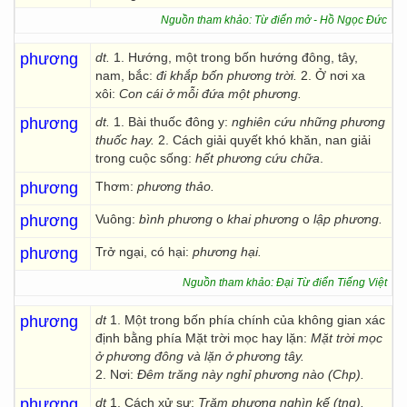
Nguồn tham khảo: Từ điển mở - Hồ Ngọc Đức
phương
dt.
1. Hướng, một trong bốn hướng đông, tây,
nam, bắc:
đi
khắp bốn phương trời.
2. Ở nơi xa
xôi:
Con cái ở mỗi đứa một phương.
phương
dt.
1. Bài thuốc đông y:
nghiên cứu những phương
thuốc hay.
2. Cách giải quyết khó khăn, nan giải
trong cuộc sống:
hết phương cứu chữa
.
phương
Thơm:
phương thảo.
phương
Vuông:
bình phương
o
khai
phương
o
lập phương.
phương
Trở ngại, có hại:
phương hại.
Nguồn tham khảo: Đại Từ điển Tiếng Việt
phương
dt
1. Một trong bốn phía chính của không gian xác
định bằng phía Mặt trời mọc hay lặn:
Mặt trời mọc
ở phương đông và lặn ở phương tây.
2. Nơi:
Đêm trăng này nghỉ phương nào (Chp).
phương
dt
1. Cách xử sự:
Trăm phương nghìn kế (tng).