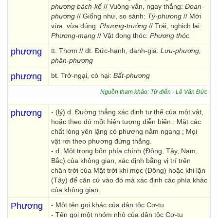
phương bách-kế
// Vuông-vắn, ngay thẳng:
Đoan-
phương
// Giống như, so sánh:
Tỷ-phương
// Mới
vừa, vừa đúng:
Phương-trưởng
// Trái, nghịch lại:
Phương-mạng
// Vật đong thóc:
Phương thóc
phương
tt. Thơm // dt. Đức-hạnh, danh-giá:
Lưu-phương,
phân-phương
phương
bt. Trở-ngại, có hại:
Bất-phương
Nguồn tham khảo: Từ điển - Lê Văn Đức
phương
- (lý) d. Đường thẳng xác định tư thế của một vật,
hoặc theo đó một hiện tượng diễn biến : Mặt các
chất lỏng yên lặng có phương nằm ngang ; Mọi
vật rơi theo phương đứng thẳng.
- d. Một trong bốn phía chính (Đông, Tây, Nam,
Bắc) của không gian, xác định bằng vị trí trên
chân trời của Mặt trời khi mọc (Đông) hoặc khi lặn
(Tây) để căn cứ vào đó mà xác định các phía khác
của không gian.
Phương
- Một tên gọi khác của dân tộc Cơ-tu
- Tên gọi một nhóm nhỏ của dân tộc Cơ-tu