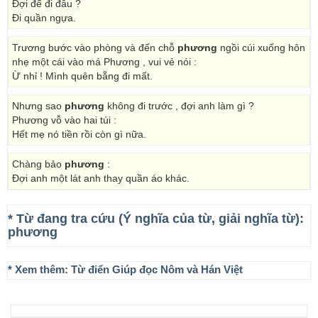
Đợi để đi đâu ?
Đi quần ngựa.
Trương bước vào phòng và đến chỗ
phương
ngồi cúi xuống hôn
nhẹ một cái vào má Phương , vui vẻ nói :
Ừ nhỉ ! Mình quên bẵng đi mất.
Nhưng sao
phương
không đi trước , đợi anh làm gì ?
Phương vỗ vào hai túi :
Hết mẹ nó tiền rồi còn gì nữa.
Chàng bảo
phương
:
Đợi anh một lát anh thay quần áo khác.
* Từ đang tra cứu (Ý nghĩa của từ, giải nghĩa từ):
phương
* Xem thêm:
Từ điển Giúp đọc Nôm và Hán Việt