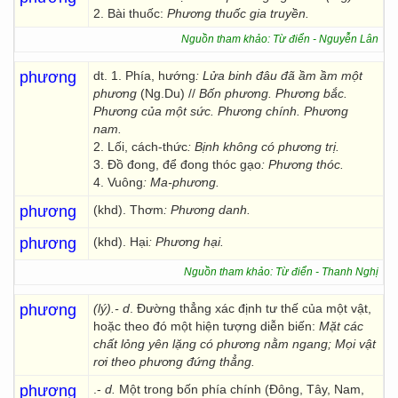
2. Bài thuốc:
Phương thuốc gia truyền.
Nguồn tham khảo: Từ điển - Nguyễn Lân
phương
dt. 1. Phía, hướng
: Lửa binh đâu đã ầm ầm một
phương
(Ng.Du) //
Bốn phương. Phương bắc.
Phương của một sức. Phương chính. Phương
nam.
2. Lối, cách-thức
: Bịnh không có phương trị.
3. Đồ đong, để đong thóc gạo
: Phương thóc.
4. Vuông
: Ma-phương.
phương
(khd). Thơm
: Phương danh.
phương
(khd). Hại
: Phương hại.
Nguồn tham khảo: Từ điển - Thanh Nghị
phương
(lý).- d
. Đường thẳng xác định tư thế của một vật,
hoặc theo đó một hiện tượng diễn biến:
Mặt các
chất lỏng yên lặng có phương nằm ngang;
Mọi vật
rơi theo phương đứng thẳng.
phương
.-
d.
Một trong bốn phía chính (Đông, Tây, Nam,