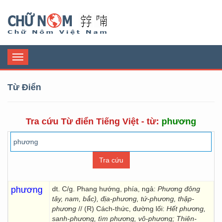
Chữ Nôm
Toggle
navigation
Từ Điển
Tra cứu Từ điển Tiếng Việt - từ:
phương
phương
dt. C/g. Phang hướng, phía, ngả:
Phương đông
tây, nam, bắc), địa-phương, tứ-phương, thập-
phương
// (R) Cách-thức, đường lối:
Hết phương,
sanh-phương, tìm phương, vô-phương; Thiên-