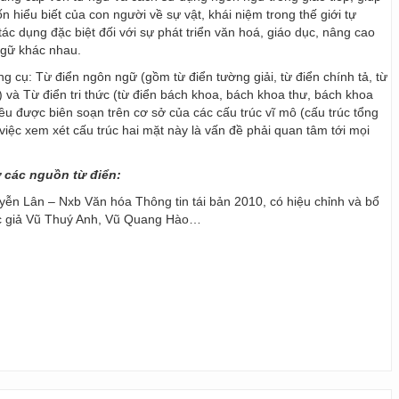
 hiểu biết của con người về sự vật, khái niệm trong thế giới tự
ác dụng đặc biệt đối với sự phát triển văn hoá, giáo dục, nâng cao
ngữ khác nhau.
ng cụ: Từ điển ngôn ngữ (gồm từ điển tường giải, từ điển chính tả, từ
) và Từ điển tri thức (từ điển bách khoa, bách khoa thư, bách khoa
 đều được biên soạn trên cơ sở của các cấu trúc vĩ mô (cấu trúc tổng
y, việc xem xét cấu trúc hai mặt này là vấn đề phải quan tâm tới mọi
ừ các nguồn từ điển:
ễn Lân – Nxb Văn hóa Thông tin tái bản 2010, có hiệu chỉnh và bổ
ác giả Vũ Thuý Anh, Vũ Quang Hào…