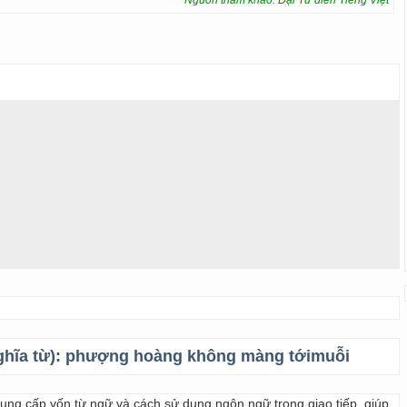
Nguồn tham khảo: Đại Từ điển Tiếng Việt
ghĩa từ):
phượng hoàng không màng tớimuỗi
 cung cấp vốn từ ngữ và cách sử dụng ngôn ngữ trong giao tiếp, giúp