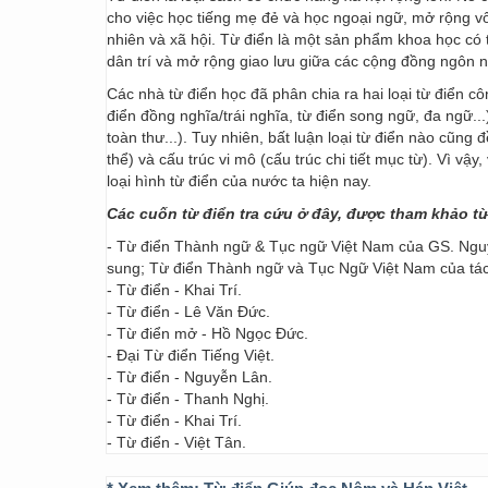
cho việc học tiếng mẹ đẻ và học ngoại ngữ, mở rộng vốn
nhiên và xã hội. Từ điển là một sản phẩm khoa học có t
dân trí và mở rộng giao lưu giữa các cộng đồng ngôn 
Các nhà từ điển học đã phân chia ra hai loại từ điển cô
điển đồng nghĩa/trái nghĩa, từ điển song ngữ, đa ngữ...
toàn thư...). Tuy nhiên, bất luận loại từ điển nào cũng
thể) và cấu trúc vi mô (cấu trúc chi tiết mục từ). Vì vậ
loại hình từ điển của nước ta hiện nay.
Các cuốn từ điển tra cứu ở đây, được tham khảo t
- Từ điển Thành ngữ & Tục ngữ Việt Nam của GS. Nguy
sung; Từ điển Thành ngữ và Tục Ngữ Việt Nam của t
- Từ điển - Khai Trí.
- Từ điển - Lê Văn Đức.
- Từ điển mở - Hồ Ngọc Đức.
- Đại Từ điển Tiếng Việt.
- Từ điển - Nguyễn Lân.
- Từ điển - Thanh Nghị.
- Từ điển - Khai Trí.
- Từ điển - Việt Tân.