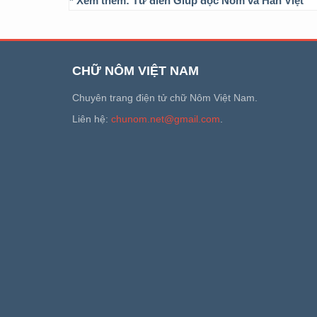
* Xem thêm:
Từ điển Giúp đọc Nôm và Hán Việt
CHỮ NÔM VIỆT NAM
Chuyên trang điện tử chữ Nôm Việt Nam.
Liên hệ:
chunom.net@gmail.com
.