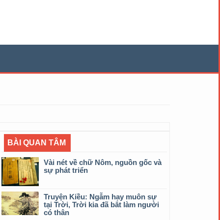
BÀI QUAN TÂM
Vài nét về chữ Nôm, nguồn gốc và
sự phát triển
Truyện Kiều: Ngẫm hay muôn sự
tại Trời, Trời kia đã bắt làm người
có thân