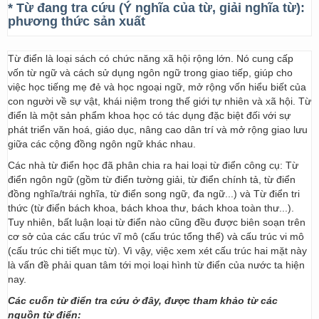
* Từ đang tra cứu (Ý nghĩa của từ, giải nghĩa từ):
phương thức sản xuất
Từ điển là loại sách có chức năng xã hội rộng lớn. Nó cung cấp
vốn từ ngữ và cách sử dụng ngôn ngữ trong giao tiếp, giúp cho
việc học tiếng mẹ đẻ và học ngoại ngữ, mở rộng vốn hiểu biết của
con người về sự vật, khái niệm trong thế giới tự nhiên và xã hội. Từ
điển là một sản phẩm khoa học có tác dụng đặc biệt đối với sự
phát triển văn hoá, giáo dục, nâng cao dân trí và mở rộng giao lưu
giữa các cộng đồng ngôn ngữ khác nhau.
Các nhà từ điển học đã phân chia ra hai loại từ điển công cụ: Từ
điển ngôn ngữ (gồm từ điển tường giải, từ điển chính tả, từ điển
đồng nghĩa/trái nghĩa, từ điển song ngữ, đa ngữ...) và Từ điển tri
thức (từ điển bách khoa, bách khoa thư, bách khoa toàn thư...).
Tuy nhiên, bất luận loại từ điển nào cũng đều được biên soạn trên
cơ sở của các cấu trúc vĩ mô (cấu trúc tổng thể) và cấu trúc vi mô
(cấu trúc chi tiết mục từ). Vì vậy, việc xem xét cấu trúc hai mặt này
là vấn đề phải quan tâm tới mọi loại hình từ điển của nước ta hiện
nay.
Các cuốn từ điển tra cứu ở đây, được tham khảo từ các
nguồn từ điển: