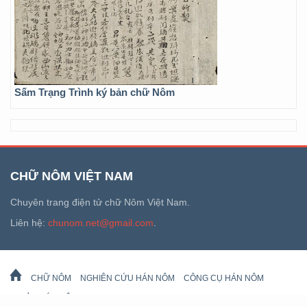
Sấm Trạng Trình ký bản chữ Nôm
CHỮ NÔM VIỆT NAM
Chuyên trang điện tử chữ Nôm Việt Nam.
Liên hệ:
chunom.net@gmail.com
.
CHỮ NÔM
NGHIÊN CỨU HÁN NÔM
CÔNG CỤ HÁN NÔM
DI SẢN HÁN NÔM
LỊCH VẠN SỰ