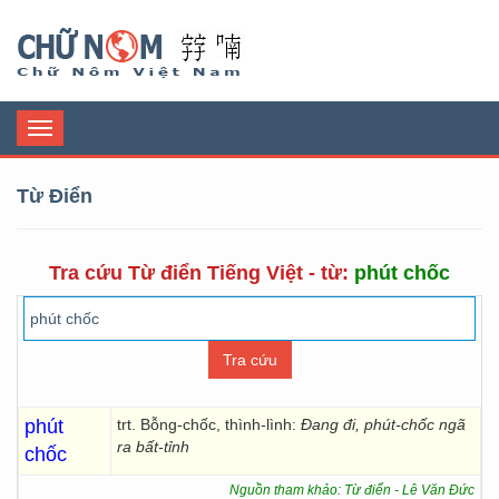
Chữ Nôm
Toggle
navigation
Từ Điển
Tra cứu Từ điển Tiếng Việt - từ:
phút chốc
phút
trt. Bỗng-chốc, thình-lình:
Đang đi, phút-chốc ngã
ra bất-tỉnh
chốc
Nguồn tham khảo: Từ điển - Lê Văn Đức