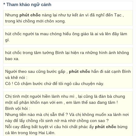
* Tham khảo ngữ cảnh
Nhưng
phút chốc
nàng lại như tự kết án vì đã nghĩ đến Tạc ,
trong khi chồng mới chôn xong.
hút chốc người ta mau chóng hiểu ông giáo là ai và lên đây làm
gì.
hút chốc trong tâm tưởng Bính lại hiện ra những hình ảnh không
bao xa.
Người theo sau cũng bước gấp ,
phút chốc
hắn đi sát cạnh Bính
và khẽ nói :
Cô ! Cô chậm bước chứ để tôi ngỏ câu chuyện này.
Chị tính một người hiền lành nhu mì , lại cũng là đàn bà chung
một số phận khốn nạn với em , em làm thế sao đang tâm !
Bính vội hỏi :
Nhưng tiền nào mà chị sẵn thế ? Và chị không muốn xa lánh nơi
này để lấy chồng rồi sinh nở mà nhờ chồng con sao ?
Nỗi cay đắng bất tuyệt vì câu hỏi chất phác ấy
phút chốc
bừng
cả lên trong lòng Hai Liên.