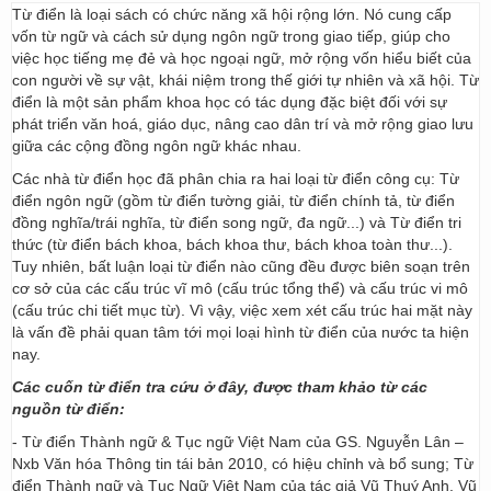
Từ điển là loại sách có chức năng xã hội rộng lớn. Nó cung cấp
vốn từ ngữ và cách sử dụng ngôn ngữ trong giao tiếp, giúp cho
việc học tiếng mẹ đẻ và học ngoại ngữ, mở rộng vốn hiểu biết của
con người về sự vật, khái niệm trong thế giới tự nhiên và xã hội. Từ
điển là một sản phẩm khoa học có tác dụng đặc biệt đối với sự
phát triển văn hoá, giáo dục, nâng cao dân trí và mở rộng giao lưu
giữa các cộng đồng ngôn ngữ khác nhau.
Các nhà từ điển học đã phân chia ra hai loại từ điển công cụ: Từ
điển ngôn ngữ (gồm từ điển tường giải, từ điển chính tả, từ điển
đồng nghĩa/trái nghĩa, từ điển song ngữ, đa ngữ...) và Từ điển tri
thức (từ điển bách khoa, bách khoa thư, bách khoa toàn thư...).
Tuy nhiên, bất luận loại từ điển nào cũng đều được biên soạn trên
cơ sở của các cấu trúc vĩ mô (cấu trúc tổng thể) và cấu trúc vi mô
(cấu trúc chi tiết mục từ). Vì vậy, việc xem xét cấu trúc hai mặt này
là vấn đề phải quan tâm tới mọi loại hình từ điển của nước ta hiện
nay.
Các cuốn từ điển tra cứu ở đây, được tham khảo từ các
nguồn từ điển:
- Từ điển Thành ngữ & Tục ngữ Việt Nam của GS. Nguyễn Lân –
Nxb Văn hóa Thông tin tái bản 2010, có hiệu chỉnh và bổ sung; Từ
điển Thành ngữ và Tục Ngữ Việt Nam của tác giả Vũ Thuý Anh, Vũ