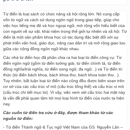
Từ điển là loại sách có chức năng xã hội rộng lớn. Nó cung cấp
vốn từ ngữ và cách sử dụng ngôn ngữ trong giao tiếp, giúp cho
việc học tiếng mẹ đẻ và học ngoại ngữ, mở rộng vốn hiểu biết của
con người về sự vật, khái niệm trong thế giới tự nhiên và xã hội. Từ
điển là một sản phẩm khoa học có tác dụng đặc biệt đối với sự
phát triển văn hoá, giáo dục, nâng cao dân trí và mở rộng giao lưu
giữa các cộng đồng ngôn ngữ khác nhau.
Các nhà từ điển học đã phân chia ra hai loại từ điển công cụ: Từ
điển ngôn ngữ (gồm từ điển tường giải, từ điển chính tả, từ điển
đồng nghĩa/trái nghĩa, từ điển song ngữ, đa ngữ...) và Từ điển tri
thức (từ điển bách khoa, bách khoa thư, bách khoa toàn thư...).
Tuy nhiên, bất luận loại từ điển nào cũng đều được biên soạn trên
cơ sở của các cấu trúc vĩ mô (cấu trúc tổng thể) và cấu trúc vi mô
(cấu trúc chi tiết mục từ). Vì vậy, việc xem xét cấu trúc hai mặt này
là vấn đề phải quan tâm tới mọi loại hình từ điển của nước ta hiện
nay.
Các cuốn từ điển tra cứu ở đây, được tham khảo từ các
nguồn từ điển:
- Từ điển Thành ngữ & Tục ngữ Việt Nam của GS. Nguyễn Lân –