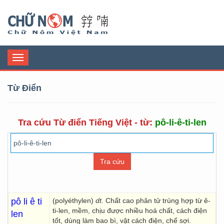
Chữ Nôm
Toggle
navigation
Từ Điển
Tra cứu Từ điển Tiếng Việt - từ:
pô-li-ê-ti-len
pô li ê ti
(polyéthylen)
dt.
Chất cao phân tử trùng hợp từ ê-
ti-len, mềm, chịu được nhiều hoá chất, cách điện
len
tốt, dùng làm bao bì, vật cách điện, chế sợi.