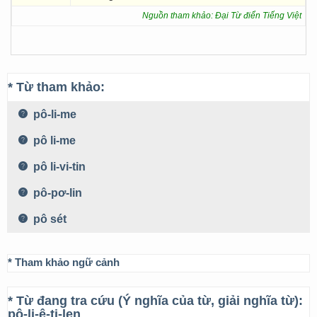
Nguồn tham khảo: Đại Từ điển Tiếng Việt
* Từ tham khảo:
pô-li-me
pô li-me
pô li-vi-tin
pô-pơ-lin
pô sét
* Tham khảo ngữ cảnh
* Từ đang tra cứu (Ý nghĩa của từ, giải nghĩa từ):
pô-li-ê-ti-len