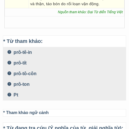
và thận, táo bón do rối loạn vận động.
Nguồn tham khảo: Đại Từ điển Tiếng Việt
* Từ tham khảo:
prô-tê-in
prô-tít
prô-tô-côn
prô-ton
Pt
* Tham khảo ngữ cảnh
* Từ đang tra cứu (Ý nghĩa của từ, giải nghĩa từ):