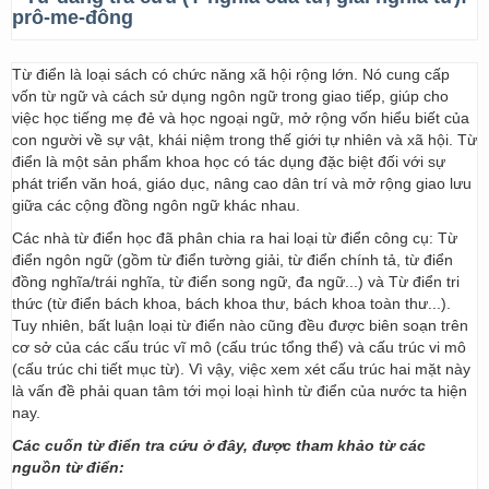
prô-me-đông
Từ điển là loại sách có chức năng xã hội rộng lớn. Nó cung cấp
vốn từ ngữ và cách sử dụng ngôn ngữ trong giao tiếp, giúp cho
việc học tiếng mẹ đẻ và học ngoại ngữ, mở rộng vốn hiểu biết của
con người về sự vật, khái niệm trong thế giới tự nhiên và xã hội. Từ
điển là một sản phẩm khoa học có tác dụng đặc biệt đối với sự
phát triển văn hoá, giáo dục, nâng cao dân trí và mở rộng giao lưu
giữa các cộng đồng ngôn ngữ khác nhau.
Các nhà từ điển học đã phân chia ra hai loại từ điển công cụ: Từ
điển ngôn ngữ (gồm từ điển tường giải, từ điển chính tả, từ điển
đồng nghĩa/trái nghĩa, từ điển song ngữ, đa ngữ...) và Từ điển tri
thức (từ điển bách khoa, bách khoa thư, bách khoa toàn thư...).
Tuy nhiên, bất luận loại từ điển nào cũng đều được biên soạn trên
cơ sở của các cấu trúc vĩ mô (cấu trúc tổng thể) và cấu trúc vi mô
(cấu trúc chi tiết mục từ). Vì vậy, việc xem xét cấu trúc hai mặt này
là vấn đề phải quan tâm tới mọi loại hình từ điển của nước ta hiện
nay.
Các cuốn từ điển tra cứu ở đây, được tham khảo từ các
nguồn từ điển: