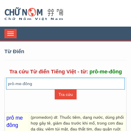
Chữ Nôm
Toggle
navigation
Từ Điển
Tra cứu Từ điển Tiếng Việt - từ:
prô-me-đông
prô me
(promedon)
dt.
Thuốc tiêm, dạng nước, dùng phối
hợp gây tê, giảm đau trước khi mổ, trong cơn đau
đông
dạ dày, viêm túi mật, đau thắt tim, đau quặn ruột