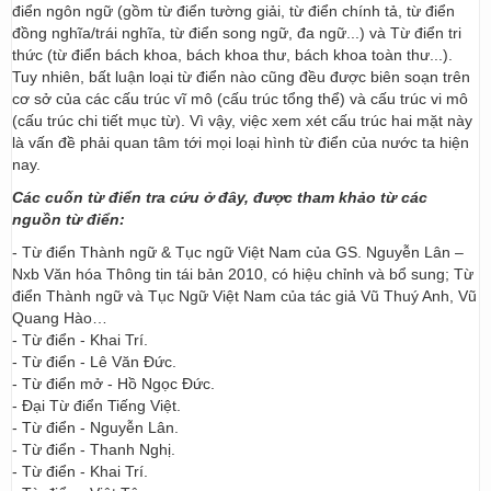
điển ngôn ngữ (gồm từ điển tường giải, từ điển chính tả, từ điển
đồng nghĩa/trái nghĩa, từ điển song ngữ, đa ngữ...) và Từ điển tri
thức (từ điển bách khoa, bách khoa thư, bách khoa toàn thư...).
Tuy nhiên, bất luận loại từ điển nào cũng đều được biên soạn trên
cơ sở của các cấu trúc vĩ mô (cấu trúc tổng thể) và cấu trúc vi mô
(cấu trúc chi tiết mục từ). Vì vậy, việc xem xét cấu trúc hai mặt này
là vấn đề phải quan tâm tới mọi loại hình từ điển của nước ta hiện
nay.
Các cuốn từ điển tra cứu ở đây, được tham khảo từ các
nguồn từ điển:
- Từ điển Thành ngữ & Tục ngữ Việt Nam của GS. Nguyễn Lân –
Nxb Văn hóa Thông tin tái bản 2010, có hiệu chỉnh và bổ sung; Từ
điển Thành ngữ và Tục Ngữ Việt Nam của tác giả Vũ Thuý Anh, Vũ
Quang Hào…
- Từ điển - Khai Trí.
- Từ điển - Lê Văn Đức.
- Từ điển mở - Hồ Ngọc Đức.
- Đại Từ điển Tiếng Việt.
- Từ điển - Nguyễn Lân.
- Từ điển - Thanh Nghị.
- Từ điển - Khai Trí.