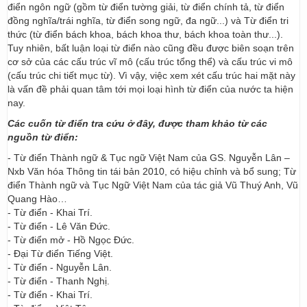
điển ngôn ngữ (gồm từ điển tường giải, từ điển chính tả, từ điển
đồng nghĩa/trái nghĩa, từ điển song ngữ, đa ngữ...) và Từ điển tri
thức (từ điển bách khoa, bách khoa thư, bách khoa toàn thư...).
Tuy nhiên, bất luận loại từ điển nào cũng đều được biên soạn trên
cơ sở của các cấu trúc vĩ mô (cấu trúc tổng thể) và cấu trúc vi mô
(cấu trúc chi tiết mục từ). Vì vậy, việc xem xét cấu trúc hai mặt này
là vấn đề phải quan tâm tới mọi loại hình từ điển của nước ta hiện
nay.
Các cuốn từ điển tra cứu ở đây, được tham khảo từ các
nguồn từ điển:
- Từ điển Thành ngữ & Tục ngữ Việt Nam của GS. Nguyễn Lân –
Nxb Văn hóa Thông tin tái bản 2010, có hiệu chỉnh và bổ sung; Từ
điển Thành ngữ và Tục Ngữ Việt Nam của tác giả Vũ Thuý Anh, Vũ
Quang Hào…
- Từ điển - Khai Trí.
- Từ điển - Lê Văn Đức.
- Từ điển mở - Hồ Ngọc Đức.
- Đại Từ điển Tiếng Việt.
- Từ điển - Nguyễn Lân.
- Từ điển - Thanh Nghị.
- Từ điển - Khai Trí.