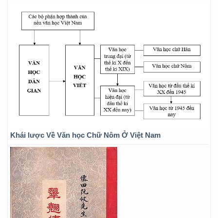
Khái lược Về Văn học Chữ Nôm Ở Việt Nam