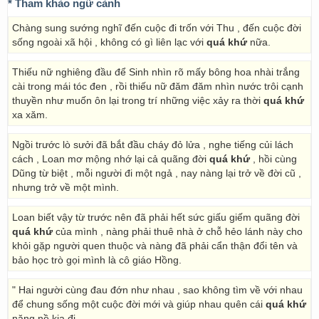
* Tham khảo ngữ cảnh
Chàng sung sướng nghĩ đến cuộc đi trốn với Thu , đến cuộc đời
sống ngoài xã hội , không có gì liên lạc với
quá khứ
nữa.
Thiếu nữ nghiêng đầu để Sinh nhìn rõ mấy bông hoa nhài trắng
cài trong mái tóc đen , rồi thiếu nữ đăm đăm nhìn nước trôi cạnh
thuyền như muốn ôn lại trong trí những việc xảy ra thời
quá khứ
xa xăm.
Ngồi trước lò sưởi đã bắt đầu cháy đỏ lửa , nghe tiếng củi lách
cách , Loan mơ mộng nhớ lại cả quãng đời
quá khứ
, hồi cùng
Dũng từ biệt , mỗi người đi một ngả , nay nàng lại trở về đời cũ ,
nhưng trở về một mình.
Loan biết vậy từ trước nên đã phải hết sức giấu giếm quãng đời
quá khứ
của mình , nàng phải thuê nhà ở chỗ hẻo lánh này cho
khỏi gặp người quen thuộc và nàng đã phải cẩn thận đổi tên và
bảo học trò gọi mình là cô giáo Hồng.
" Hai người cùng đau đớn như nhau , sao không tìm về với nhau
để chung sống một cuộc đời mới và giúp nhau quên cái
quá khứ
nặng nề kia đi.