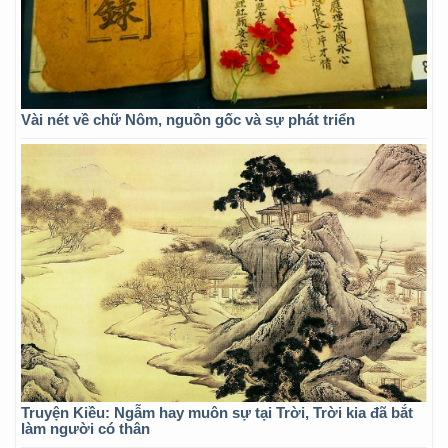
Vài nét về chữ Nôm, nguồn gốc và sự phát triển
Truyện Kiều: Ngẫm hay muôn sự tại Trời, Trời kia đã bắt
làm người có thân