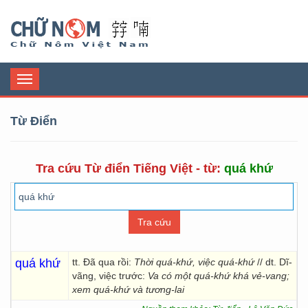
Chữ Nôm
Toggle
navigation
Từ Điển
Tra cứu Từ điển Tiếng Việt - từ:
quá khứ
quá khứ
tt. Đã qua rồi:
Thời quá-khứ, việc quá-khứ
// dt. Dĩ-
vãng, việc trước:
Va có một quá-khứ khá vẻ-vang;
xem quá-khứ và tương-lai