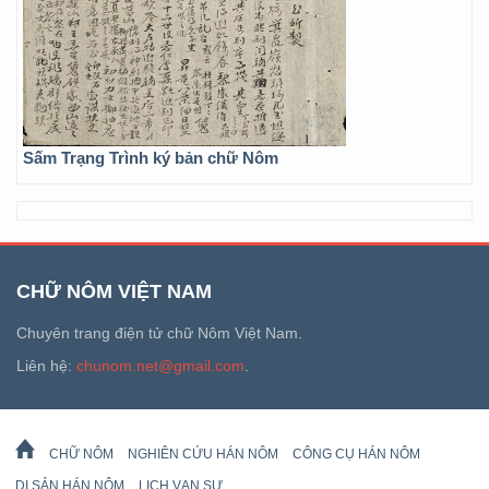
Sấm Trạng Trình ký bản chữ Nôm
CHỮ NÔM VIỆT NAM
Chuyên trang điện tử chữ Nôm Việt Nam.
Liên hệ:
chunom.net@gmail.com
.
CHỮ NÔM
NGHIÊN CỨU HÁN NÔM
CÔNG CỤ HÁN NÔM
DI SẢN HÁN NÔM
LỊCH VẠN SỰ