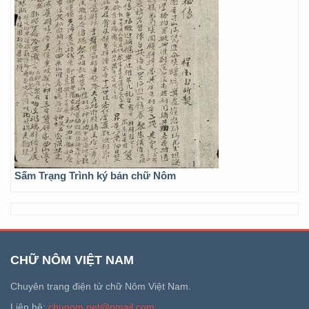
Sấm Trạng Trình ký bản chữ Nôm
CHỮ NÔM VIỆT NAM
Chuyên trang điện tử chữ Nôm Việt Nam.
Liên hệ:
chunom.net@gmail.com
.