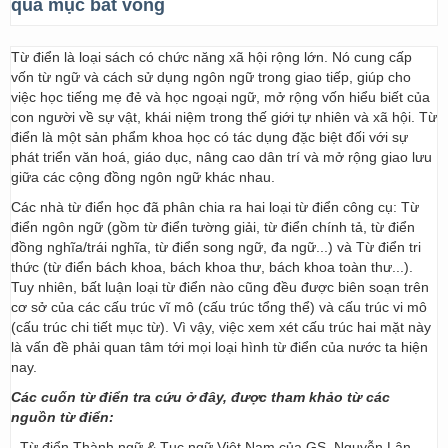
quá mục bất vong
Từ điển là loại sách có chức năng xã hội rộng lớn. Nó cung cấp
vốn từ ngữ và cách sử dụng ngôn ngữ trong giao tiếp, giúp cho
việc học tiếng mẹ đẻ và học ngoại ngữ, mở rộng vốn hiểu biết của
con người về sự vật, khái niệm trong thế giới tự nhiên và xã hội. Từ
điển là một sản phẩm khoa học có tác dụng đặc biệt đối với sự
phát triển văn hoá, giáo dục, nâng cao dân trí và mở rộng giao lưu
giữa các cộng đồng ngôn ngữ khác nhau.
Các nhà từ điển học đã phân chia ra hai loại từ điển công cụ: Từ
điển ngôn ngữ (gồm từ điển tường giải, từ điển chính tả, từ điển
đồng nghĩa/trái nghĩa, từ điển song ngữ, đa ngữ...) và Từ điển tri
thức (từ điển bách khoa, bách khoa thư, bách khoa toàn thư...).
Tuy nhiên, bất luận loại từ điển nào cũng đều được biên soạn trên
cơ sở của các cấu trúc vĩ mô (cấu trúc tổng thể) và cấu trúc vi mô
(cấu trúc chi tiết mục từ). Vì vậy, việc xem xét cấu trúc hai mặt này
là vấn đề phải quan tâm tới mọi loại hình từ điển của nước ta hiện
nay.
Các cuốn từ điển tra cứu ở đây, được tham khảo từ các
nguồn từ điển:
- Từ điển Thành ngữ & Tục ngữ Việt Nam của GS. Nguyễn Lân –