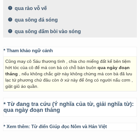
qua rào vỗ vế
qua sông đá sóng
qua sông đấm bòi vào sóng
* Tham khảo ngữ cảnh
Cũng may cô Sáu thương tình , chia cho miếng đất kế bên tiệm
hớt tóc của cô để má con bà có chỗ bán buôn
qua ngày đoạn
tháng
, nếu không chắc giờ này không chừng má con bà đã lưu
lạc tứ phương chứ đâu còn ở xứ này để ông có người nấu cơm ,
giặt giũ áo quần.
* Từ đang tra cứu (Ý nghĩa của từ, giải nghĩa từ):
qua ngày đoạn tháng
* Xem thêm:
Từ điển Giúp đọc Nôm và Hán Việt