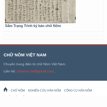
Sấm Trạng Trình ký bản chữ Nôm
CHỮ NÔM VIỆT NAM
Chuyên trang điện tử chữ Nôm Việt Nam.
Liên hệ:
chunom.net@gmail.com
.
CHỮ NÔM
NGHIÊN CỨU HÁN NÔM
CÔNG CỤ HÁN NÔM
DI SẢN HÁN NÔM
LỊCH VẠN SỰ
© 2026 chunom.net