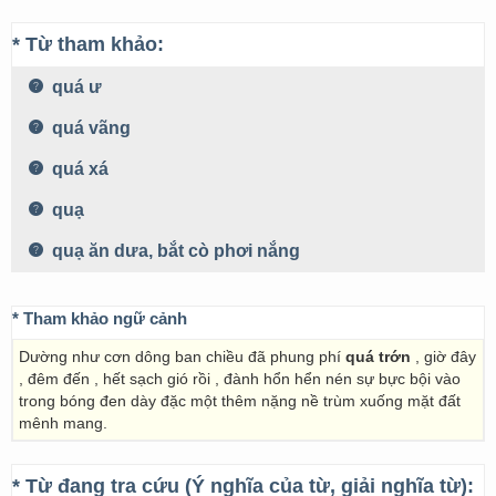
* Từ tham khảo:
quá ư
quá vãng
quá xá
quạ
quạ ăn dưa, bắt cò phơi nắng
* Tham khảo ngữ cảnh
Dường như cơn dông ban chiều đã phung phí
quá trớn
, giờ đây
, đêm đến , hết sạch gió rồi , đành hổn hển nén sự bực bội vào
trong bóng đen dày đặc một thêm nặng nề trùm xuống mặt đất
mênh mang.
* Từ đang tra cứu (Ý nghĩa của từ, giải nghĩa từ):