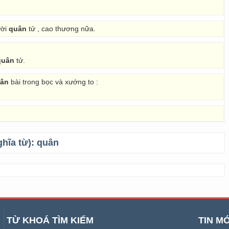
ười
quân
tử , cao thương nữa.
quân
tử.
ân
bài trong bọc và xướng to :
ghĩa từ):
quân
TỪ KHOÁ TÌM KIẾM
TIN MỚ