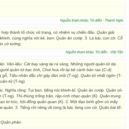
Nguồn tham khảo: Từ điển - Thanh Nghị
i hợp thành tổ chức vũ trang, có nhiệm vụ chiến đấu:
Quân giải
 khinh, cùng nghĩa với
kẻ, bọn:
Quân ăn cướp.
3. Lá bài, con cờ:
Cỗ
n cờ tướng.
Nguồn tham khảo: Từ điển - Việt Tân
n. Văn-liệu: Cát bay vàng lại ra vàng, Những người quân-tử dạ
gười quân-tử bạc tình, Chơi hoa rồi lại bẻ cành bán rao
(C-d).
g gỗ, Tiểu-nhân đắc chí gảy đàn môi
(T-ng).
Quân-tử nhất ngôn
(T-
quân-tử
(T-ng).
ặc.
Nghĩa rộng: Tụi bọn, tiếng nói khinh-bỉ:
Quân ăn cướp. Quân vô-
h
(T-ng).
Thì-thùng trống trận, rập-rình nhạc-quân
(K).
Quân-trung
ao tơ trúc, hội-đồng quân quan
(K). 2. Một đạo binh gồm có mấy
-quản. 3. Tiếng chỉ riêng về từng lá bài, từng con cờ:
Quân bài tổ-
Quân phân.