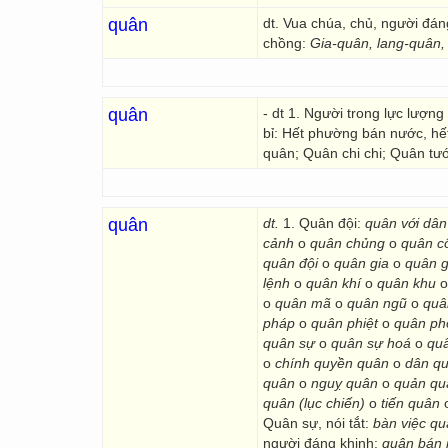
quân
dt. Vua chúa, chủ, người đán
chồng:
Gia-quân, lang-quân,
quân
- dt 1. Người trong lực lượn
bỉ: Hết phường bán nước, hết
quân; Quân chi chi; Quân tư
quân
dt.
1. Quân đội:
quân với dân
cảnh
o
quân chủng
o
quân c
quân đội
o
quân gia
o
quân g
lệnh
o
quân khí
o
quân khu
o
quân mã
o
quân ngũ
o
quâ
pháp
o
quân phiệt
o
quân p
quân sự
o
quân sự hoá
o
quâ
o
chính quyền quân
o
dân q
quân
o
nguỵ quân
o
quản q
quân (lục chiến)
o
tiến quân
Quân sự, nói tắt:
bàn việc q
người đáng khinh:
quân bán