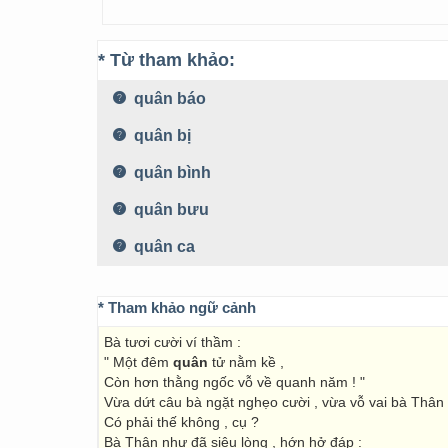
* Từ tham khảo:
quân báo
quân bị
quân bình
quân bưu
quân ca
* Tham khảo ngữ cảnh
Bà tươi cười ví thầm :
" Một đêm
quân
tử nằm kề ,
Còn hơn thằng ngốc vỗ về quanh năm ! "
Vừa dứt câu bà ngặt nghẹo cười , vừa vỗ vai bà Thân 
Có phải thế không , cụ ?
Bà Thân như đã siêu lòng , hớn hở đáp :