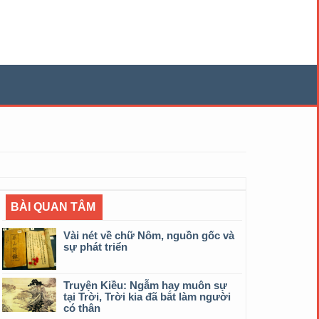
BÀI QUAN TÂM
Vài nét về chữ Nôm, nguồn gốc và
sự phát triển
Truyện Kiều: Ngẫm hay muôn sự
tại Trời, Trời kia đã bắt làm người
có thân