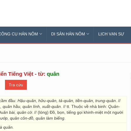
CÔNG CỤ HÁN NÔM
DI SẢN HÁN NÔM
LỊCH VẠN SỰ
ển Tiếng Việt - từ:
quân
g cầm đầu:
Hậu-quân, hữu-quân, tả-quân, tiền-quân, trung-quân
. //
, quân hầu, quân lính, xuất-quân
. // tt. Thuộc về nhà binh:
Quân-
uân bài, quân cờ
. // (lóng) Đồ, bọn, tiếng gọi khinh-miệt một người
ướp, quân côn-đồ, quân làm biếng
.
à quân.