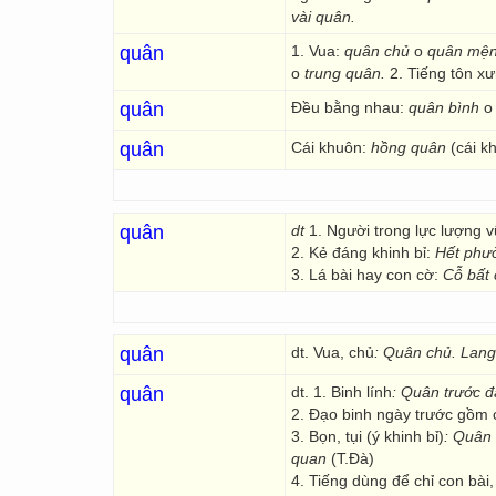
vài quân.
quân
1. Vua:
quân chủ
o
quân mệ
o
trung quân.
2. Tiếng tôn x
quân
Đều bằng nhau:
quân bình
quân
Cái khuôn:
hồng quân
(cái k
quân
dt
1. Người trong lực lượng v
2. Kẻ đáng khinh bỉ:
Hết phườ
3. Lá bài hay con cờ:
Cỗ bất 
quân
dt. Vua, chủ
: Quân chủ. Lang
quân
dt. 1. Binh lính
: Quân trước đ
2. Đạo binh ngày trước gồm
3. Bọn, tụi (ý khinh bỉ)
: Quân
quan
(T.Đà)
4. Tiếng dùng để chỉ con bài