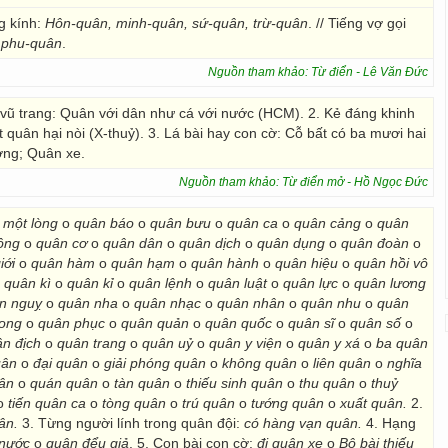
g kính:
Hôn-quân, minh-quân, sứ-quân, trừ-quân
. // Tiếng vợ gọi
 phu-quân
.
Nguồn tham khảo: Từ điển - Lê Văn Đức
g vũ trang: Quân với dân như cá với nước (HCM). 2. Kẻ đáng khinh
 quân hại nòi (X-thuỷ). 3. Lá bài hay con cờ: Cỗ bất có ba mươi hai
ớng; Quân xe.
Nguồn tham khảo: Từ điển mở - Hồ Ngọc Đức
 một lòng
o
quân báo
o
quân bưu
o
quân ca
o
quân cảng
o
quân
ông
o
quân cơ
o
quân dân
o
quân dịch
o
quân dụng
o
quân đoàn
o
iới
o
quân hàm
o
quân hạm
o
quân hành
o
quân hiệu
o
quân hồi vô
o
quân kì
o
quân kỉ
o
quân lệnh
o
quân luật
o
quân lực
o
quân lương
n nguỵ
o
quân nha
o
quân nhạc
o
quân nhân
o
quân nhu
o
quân
hong
o
quân phục
o
quân quản
o
quân quốc
o
quân sĩ
o
quân số
o
n địch
o
quân trang
o
quân uỷ
o
quân y viện
o
quân y xá
o
ba quân
uân
o
đại quân
o
giải phóng quân
o
không quân
o
liên quân
o
nghĩa
uân
o
quán quân
o
tàn quân
o
thiếu sinh quân
o
thu quân
o
thuỷ
o
tiến quân ca
o
tòng quân
o
trú quân
o
tướng quân
o
xuất quân.
2.
uân.
3. Từng người lính trong quân đội:
có hàng vạn quân.
4. Hạng
 nước
o
quân đểu giả
. 5. Con bài con cờ:
đi quân xe
o
Bộ bài thiếu