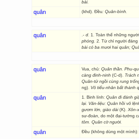
bài.
quân
(khd). Đều
: Quân-bình.
quân
.-
d
. 1. Toàn thể những ngườ
phóng.
2. Từ chỉ người đáng
bài có
ba mươi
hai quân;
Quâ
quân
Vua, chủ:
Quân thần. Phu-quâ
càng đinh-ninh
(C-d).
Trách n
Quân-tử ngồi cùng rung trốn
ng).
Vô tiểu-nhân bất thành 
quân
1. Binh lính:
Quân đi đánh gi
lại. Văn-liệu: Quân hồi vô lện
gươm lớn, giáo dài
(K).
Xôn-x
sư-đoàn, do một đại-tướng cai
tôm. Quân cờ người.
quân
Đều (không dùng một mình):