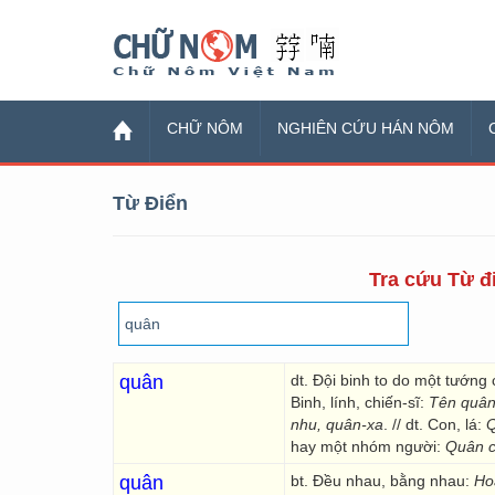
Chữ Nôm
CHỮ NÔM
NGHIÊN CỨU HÁN NÔM
Từ Điển
Tra cứu Từ đi
quân
dt. Đội binh to do một tướn
Binh, lính, chiến-sĩ:
Tên quân
nhu, quân-xa
. // dt. Con, lá:
Q
hay một nhóm người:
Quân c
quân
bt. Đều nhau, bằng nhau:
Ho