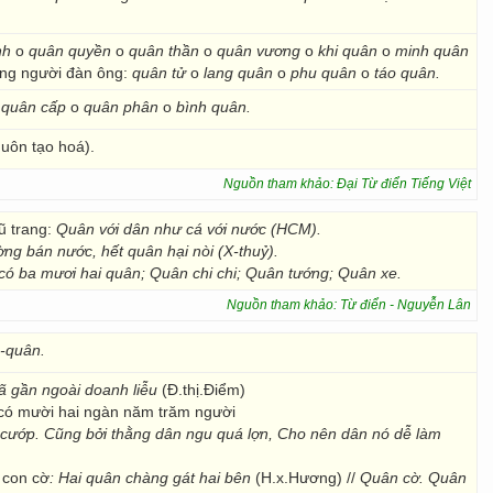
nh
o
quân quyền
o
quân thần
o
quân vương
o
khi quân
o
minh quân
ưng người đàn ông:
quân tử
o
lang quân
o
phu quân
o
táo quân.
o
quân cấp
o
quân phân
o
bình quân.
huôn tạo hoá).
Nguồn tham khảo: Đại Từ điển Tiếng Việt
ũ trang:
Quân với dân như cá với nước (HCM).
ng bán nước, hết quân hại nòi (X-thuỷ).
có ba mươi hai quân; Quân chi chi; Quân tướng; Quân xe.
Nguồn tham khảo: Từ điển - Nguyễn Lân
-quân.
ã gần ngoài doanh liễu
(Đ.thị.Điểm)
 có mười hai ngàn năm trăm người
 cướp. Cũng bởi thằng dân ngu quá lợn, Cho nên dân nó dễ làm
, con cờ
: Hai quân chàng gát hai bên
(H.x.Hương) //
Quân cờ. Quân