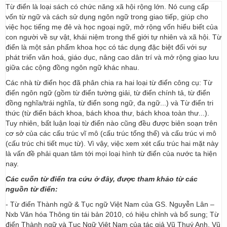
Từ điển là loại sách có chức năng xã hội rộng lớn. Nó cung cấp
vốn từ ngữ và cách sử dụng ngôn ngữ trong giao tiếp, giúp cho
việc học tiếng mẹ đẻ và học ngoại ngữ, mở rộng vốn hiểu biết của
con người về sự vật, khái niệm trong thế giới tự nhiên và xã hội. Từ
điển là một sản phẩm khoa học có tác dụng đặc biệt đối với sự
phát triển văn hoá, giáo dục, nâng cao dân trí và mở rộng giao lưu
giữa các cộng đồng ngôn ngữ khác nhau.
Các nhà từ điển học đã phân chia ra hai loại từ điển công cụ: Từ
điển ngôn ngữ (gồm từ điển tường giải, từ điển chính tả, từ điển
đồng nghĩa/trái nghĩa, từ điển song ngữ, đa ngữ...) và Từ điển tri
thức (từ điển bách khoa, bách khoa thư, bách khoa toàn thư...).
Tuy nhiên, bất luận loại từ điển nào cũng đều được biên soạn trên
cơ sở của các cấu trúc vĩ mô (cấu trúc tổng thể) và cấu trúc vi mô
(cấu trúc chi tiết mục từ). Vì vậy, việc xem xét cấu trúc hai mặt này
là vấn đề phải quan tâm tới mọi loại hình từ điển của nước ta hiện
nay.
Các cuốn từ điển tra cứu ở đây, được tham khảo từ các
nguồn từ điển:
- Từ điển Thành ngữ & Tục ngữ Việt Nam của GS. Nguyễn Lân –
Nxb Văn hóa Thông tin tái bản 2010, có hiệu chỉnh và bổ sung; Từ
điển Thành ngữ và Tục Ngữ Việt Nam của tác giả Vũ Thuý Anh, Vũ