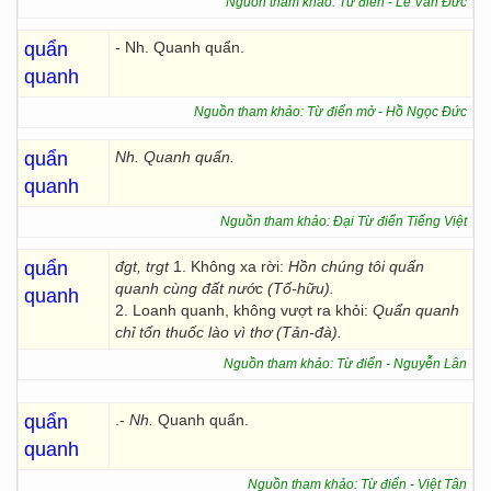
Nguồn tham khảo: Từ điển - Lê Văn Đức
quẩn
- Nh. Quanh quẩn.
quanh
Nguồn tham khảo: Từ điển mở - Hồ Ngọc Đức
quẩn
Nh. Quanh quẩn.
quanh
Nguồn tham khảo: Đại Từ điển Tiếng Việt
quẩn
đgt, trgt
1. Không xa rời:
Hồn chúng tôi quẩn
quanh cùng đất nước (Tố-hữu).
quanh
2. Loanh quanh, không vượt ra khỏi:
Quẩn quanh
chỉ tốn thuốc lào vì thơ (Tản-đà).
Nguồn tham khảo: Từ điển - Nguyễn Lân
quẩn
.-
Nh.
Quanh quẩn.
quanh
Nguồn tham khảo: Từ điển - Việt Tân