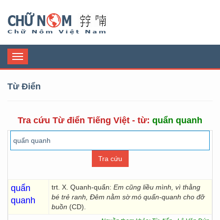
Chữ Nôm
Toggle
navigation
Từ Điển
Tra cứu Từ điển Tiếng Việt - từ:
quẩn quanh
quẩn
trt. X. Quanh-quẩn:
Em cũng liều mình, vì thằng
bé trẻ ranh, Đêm nằm sờ mó quẩn-quanh cho đỡ
quanh
buồn
(CD).