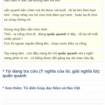
nào hiểu vì sao Sài không đến với em.
uẩn quanh bên chân má tôi được vài buổi , tôi lại lén theo bọn
nhỏ , chạy nhảy reo hò như một đám quỉ ranh , hoặc lại đi chơi
xa cùng chúng nó.
Giọng ông Báu vẫn hóm hỉnh :
Thôi , ra cổng chơi đi , đừng
quẩn quanh
ở đây , rồi lại vỡ mất
chiếc phích !
Con Ki ngoan ngoãn đứng lên , chạy nước kiệu ra cổng.
Tay nàng làm , còn đầu nàng thì chỉ
quẩn quanh
với ý nghĩ :
nàng phải có nó , có bằng được đôi găng tay da màu nâu ấy.
* Từ đang tra cứu (Ý nghĩa của từ, giải nghĩa từ):
quẩn quanh
* Xem thêm:
Từ điển Giúp đọc Nôm và Hán Việt