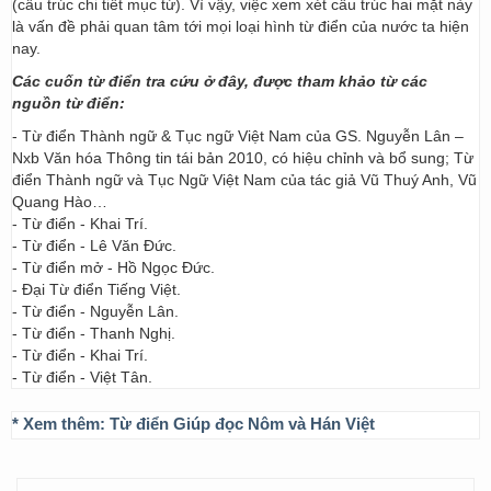
(cấu trúc chi tiết mục từ). Vì vậy, việc xem xét cấu trúc hai mặt này
là vấn đề phải quan tâm tới mọi loại hình từ điển của nước ta hiện
nay.
Các cuốn từ điển tra cứu ở đây, được tham khảo từ các
nguồn từ điển:
- Từ điển Thành ngữ & Tục ngữ Việt Nam của GS. Nguyễn Lân –
Nxb Văn hóa Thông tin tái bản 2010, có hiệu chỉnh và bổ sung; Từ
điển Thành ngữ và Tục Ngữ Việt Nam của tác giả Vũ Thuý Anh, Vũ
Quang Hào…
- Từ điển - Khai Trí.
- Từ điển - Lê Văn Đức.
- Từ điển mở - Hồ Ngọc Đức.
- Đại Từ điển Tiếng Việt.
- Từ điển - Nguyễn Lân.
- Từ điển - Thanh Nghị.
- Từ điển - Khai Trí.
- Từ điển - Việt Tân.
* Xem thêm:
Từ điển Giúp đọc Nôm và Hán Việt