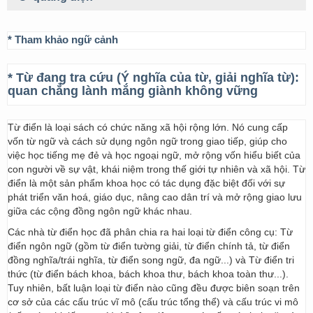
* Tham khảo ngữ cảnh
* Từ đang tra cứu (Ý nghĩa của từ, giải nghĩa từ):
quan chẳng lành mắng giành không vững
Từ điển là loại sách có chức năng xã hội rộng lớn. Nó cung cấp
vốn từ ngữ và cách sử dụng ngôn ngữ trong giao tiếp, giúp cho
việc học tiếng mẹ đẻ và học ngoại ngữ, mở rộng vốn hiểu biết của
con người về sự vật, khái niệm trong thế giới tự nhiên và xã hội. Từ
điển là một sản phẩm khoa học có tác dụng đặc biệt đối với sự
phát triển văn hoá, giáo dục, nâng cao dân trí và mở rộng giao lưu
giữa các cộng đồng ngôn ngữ khác nhau.
Các nhà từ điển học đã phân chia ra hai loại từ điển công cụ: Từ
điển ngôn ngữ (gồm từ điển tường giải, từ điển chính tả, từ điển
đồng nghĩa/trái nghĩa, từ điển song ngữ, đa ngữ...) và Từ điển tri
thức (từ điển bách khoa, bách khoa thư, bách khoa toàn thư...).
Tuy nhiên, bất luận loại từ điển nào cũng đều được biên soạn trên
cơ sở của các cấu trúc vĩ mô (cấu trúc tổng thể) và cấu trúc vi mô