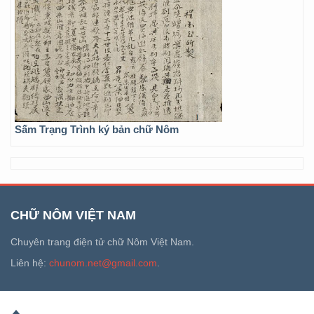
Sấm Trạng Trình ký bản chữ Nôm
CHỮ NÔM VIỆT NAM
Chuyên trang điện tử chữ Nôm Việt Nam.
Liên hệ:
chunom.net@gmail.com
.