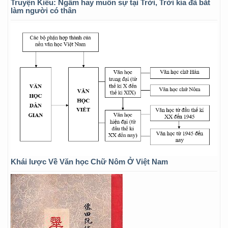
Truyện Kiều: Ngẫm hay muôn sự tại Trời, Trời kia đã bắt
làm người có thân
Khái lược Về Văn học Chữ Nôm Ở Việt Nam