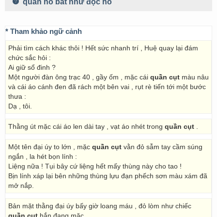
quần hồ bất như độc hồ
* Tham khảo ngữ cảnh
Phải tìm cách khác thôi ! Hết sức nhanh trí , Huệ quay lại đám
chức sắc hỏi :
Ai giữ sổ đinh ?
Một người đàn ông trạc 40 , gầy ốm , mặc cái
quần cụt
màu nâu
và cái áo cánh đen đã rách một bên vai , rụt rè tiến tới một bước
thưa :
Dạ , tôi.
Thằng út mặc cái áo len dài tay , vạt áo nhét trong
quần cụt
.
Một tên đại úy to lớn , mặc
quần cụt
vằn đỏ sẫm tay cầm súng
ngắn , la hét bọn lính :
Liệng nữa ! Tụi bây cứ liệng hết mấy thùng này cho tao !
Bịn lính xáp lại bên những thùng lựu đạn phếch sơn màu xám đã
mở nắp.
Bản mặt thằng đại úy bấy giờ loang máu , đỏ lòm như chiếc
quần cụt
hắn đang mặc.