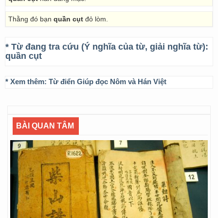
Thằng đó bạn
quần cụt
đỏ lòm.
* Từ đang tra cứu (Ý nghĩa của từ, giải nghĩa từ):
quần cụt
* Xem thêm:
Từ điển Giúp đọc Nôm và Hán Việt
BÀI QUAN TÂM