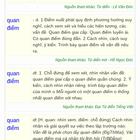
Nguồn tham khảo: Từ điển - Lê Văn Đức
quan
- d. 1 Điểm xuất phát quy định phương hướng suy
nghĩ, cách xem xét và hiểu các hiện tượng, các
điểm
vấn đề. Quan điểm giai cấp. Quan điểm luyến ái.
Có quan điểm đúng đắn. 2 Cách nhìn, cách suy
nghĩ; ý kiến. Trình bày quan điểm về vấn đề nêu
ra.
Nguồn tham khảo: Từ điển mở - Hồ Ngọc Đức
quan
dt.
1. Chỗ đứng để xem xét, nhìn nhận vấn đề:
quan điểm giai cấp
o
quan điểm quần chúng.
2. Ý
điểm
kiến, cách nhìn nhận riêng:
trình bày quan điểm
của mình
o
Mỗi người có một quan điểm
o
thống
nhất quan điểm với nhau.
Nguồn tham khảo: Đại Từ điển Tiếng Việt
quan
dt
(H. quan: nhìn xem; điểm: chỗ đứng) Cách nhìn
nhận và giải quyết sự việc theo lập trường nào:
điểm
Vấn đề là phải chọn lấy quan điểm (ĐgThMai); Vài
quan điểm mà cá nhân tôi lĩnh hội (TrBĐằng);