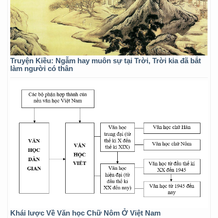
Truyện Kiều: Ngẫm hay muôn sự tại Trời, Trời kia đã bắt
làm người có thân
Khái lược Về Văn học Chữ Nôm Ở Việt Nam