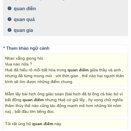
quan điền
quan quá
quan gia
* Tham khảo ngữ cảnh
Nhạc xẵng giọng hỏi :
Vua nào nữa ?
Huệ đã hiểu rõ mối bất hòa trong
quan điểm
giữa thầy và anh ,
nhưng đã từng mong mỏi : với thời gian , thế nào hai người thân
kính sẽ tìm được những điểm chung.
Mẫm lấy bài hịch ông giáo soạn (bài hịch đã bị ông cả bác bỏ vì
bất đồng
quan điểm
nhưng Huệ cứ giữ lấy , hy vọng chữ nghĩa
thâm thúy thế nào cũng tác động mạnh mẽ hơn những lời nôm
na) , bắt đầu lớn tiếng đọc.
Tôi rất ủng hộ
quan điểm
này.