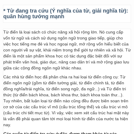
* Từ đang tra cứu (Ý nghĩa của từ, giải nghĩa từ):
quân hùng tướng mạnh
Từ điển là loại sách có chức năng xã hội rộng lớn. Nó cung cấp
vốn từ ngữ và cách sử dụng ngôn ngữ trong giao tiếp, giúp cho
việc học tiếng mẹ đẻ và học ngoại ngữ, mở rộng vốn hiểu biết của
con người về sự vật, khái niệm trong thế giới tự nhiên và xã hội. Từ
điển là một sản phẩm khoa học có tác dụng đặc biệt đối với sự
phát triển văn hoá, giáo dục, nâng cao dân trí và mở rộng giao lưu
giữa các cộng đồng ngôn ngữ khác nhau.
Các nhà từ điển học đã phân chia ra hai loại từ điển công cụ: Từ
điển ngôn ngữ (gồm từ điển tường giải, từ điển chính tả, từ điển
đồng nghĩa/trái nghĩa, từ điển song ngữ, đa ngữ...) và Từ điển tri
thức (từ điển bách khoa, bách khoa thư, bách khoa toàn thư...).
Tuy nhiên, bất luận loại từ điển nào cũng đều được biên soạn trên
cơ sở của các cấu trúc vĩ mô (cấu trúc tổng thể) và cấu trúc vi mô
(cấu trúc chi tiết mục từ). Vì vậy, việc xem xét cấu trúc hai mặt này
là vấn đề phải quan tâm tới mọi loại hình từ điển của nước ta hiện
nay.
Các cuốn từ điển tra cứu ở đây, được tham khảo từ các