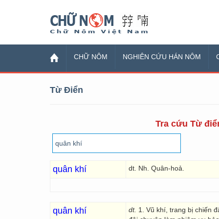
Chữ Nôm
CHỮ NÔM
NGHIÊN CỨU HÁN NÔM
Từ Điển
Tra cứu Từ điển
quân khí
dt. Nh. Quân-hoả.
quân khí
dt.
1. Vũ khí, trang bị chiến 