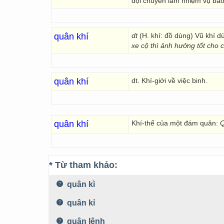
đội chuyên làm nhiệm vụ bảo
quân khí
dt
(H. khí: đồ dùng) Vũ khí d
xe cộ thì ảnh hưởng tốt cho
quân khí
dt. Khí-giới về việc binh.
quân khí
Khí-thế của một đám quân:
Q
* Từ tham khảo:
quân kì
quân kỉ
quân lệnh