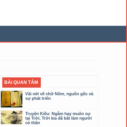
BÀI QUAN TÂM
Vài nét về chữ Nôm, nguồn gốc và
sự phát triển
Truyện Kiều: Ngẫm hay muôn sự
tại Trời, Trời kia đã bắt làm người
có thân