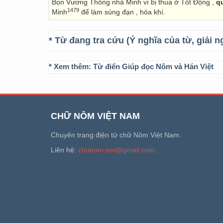
Bọn Vương Thông nhà Minh vì bị thua ở Tốt Động ,
q
1479
Minh
để làm súng đạn , hỏa khí.
* Từ đang tra cứu (Ý nghĩa của từ, giải n
* Xem thêm:
Từ điển Giúp đọc Nôm và Hán Việt
CHỮ NÔM VIỆT NAM
Chuyên trang điện tử chữ Nôm Việt Nam.
Liên hệ:
chunom.net@gmail.com
.