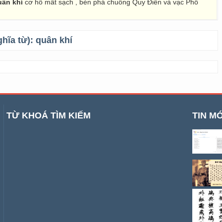
uân khí
cơ hồ mất sạch , bèn phá chuông Quy Điền và vạc Phổ
ghĩa từ):
quân khí
TỪ KHOÁ TÌM KIẾM
TIN MỚ