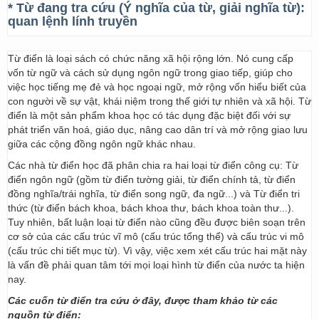
* Từ đang tra cứu (Ý nghĩa của từ, giải nghĩa từ):
quan lệnh lính truyền
Từ điển là loại sách có chức năng xã hội rộng lớn. Nó cung cấp
vốn từ ngữ và cách sử dụng ngôn ngữ trong giao tiếp, giúp cho
việc học tiếng mẹ đẻ và học ngoại ngữ, mở rộng vốn hiểu biết của
con người về sự vật, khái niệm trong thế giới tự nhiên và xã hội. Từ
điển là một sản phẩm khoa học có tác dụng đặc biệt đối với sự
phát triển văn hoá, giáo dục, nâng cao dân trí và mở rộng giao lưu
giữa các cộng đồng ngôn ngữ khác nhau.
Các nhà từ điển học đã phân chia ra hai loại từ điển công cụ: Từ
điển ngôn ngữ (gồm từ điển tường giải, từ điển chính tả, từ điển
đồng nghĩa/trái nghĩa, từ điển song ngữ, đa ngữ...) và Từ điển tri
thức (từ điển bách khoa, bách khoa thư, bách khoa toàn thư...).
Tuy nhiên, bất luận loại từ điển nào cũng đều được biên soạn trên
cơ sở của các cấu trúc vĩ mô (cấu trúc tổng thể) và cấu trúc vi mô
(cấu trúc chi tiết mục từ). Vì vậy, việc xem xét cấu trúc hai mặt này
là vấn đề phải quan tâm tới mọi loại hình từ điển của nước ta hiện
nay.
Các cuốn từ điển tra cứu ở đây, được tham khảo từ các
nguồn từ điển: