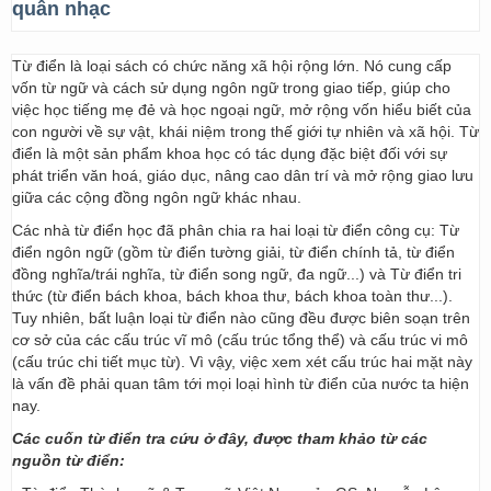
quân nhạc
Từ điển là loại sách có chức năng xã hội rộng lớn. Nó cung cấp
vốn từ ngữ và cách sử dụng ngôn ngữ trong giao tiếp, giúp cho
việc học tiếng mẹ đẻ và học ngoại ngữ, mở rộng vốn hiểu biết của
con người về sự vật, khái niệm trong thế giới tự nhiên và xã hội. Từ
điển là một sản phẩm khoa học có tác dụng đặc biệt đối với sự
phát triển văn hoá, giáo dục, nâng cao dân trí và mở rộng giao lưu
giữa các cộng đồng ngôn ngữ khác nhau.
Các nhà từ điển học đã phân chia ra hai loại từ điển công cụ: Từ
điển ngôn ngữ (gồm từ điển tường giải, từ điển chính tả, từ điển
đồng nghĩa/trái nghĩa, từ điển song ngữ, đa ngữ...) và Từ điển tri
thức (từ điển bách khoa, bách khoa thư, bách khoa toàn thư...).
Tuy nhiên, bất luận loại từ điển nào cũng đều được biên soạn trên
cơ sở của các cấu trúc vĩ mô (cấu trúc tổng thể) và cấu trúc vi mô
(cấu trúc chi tiết mục từ). Vì vậy, việc xem xét cấu trúc hai mặt này
là vấn đề phải quan tâm tới mọi loại hình từ điển của nước ta hiện
nay.
Các cuốn từ điển tra cứu ở đây, được tham khảo từ các
nguồn từ điển: