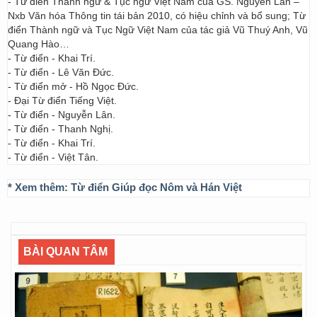
- Từ điển Thành ngữ & Tục ngữ Việt Nam của GS. Nguyễn Lân –
Nxb Văn hóa Thông tin tái bản 2010, có hiệu chỉnh và bổ sung; Từ
điển Thành ngữ và Tục Ngữ Việt Nam của tác giả Vũ Thuý Anh, Vũ
Quang Hào…
- Từ điển - Khai Trí.
- Từ điển - Lê Văn Đức.
- Từ điển mở - Hồ Ngọc Đức.
- Đại Từ điển Tiếng Việt.
- Từ điển - Nguyễn Lân.
- Từ điển - Thanh Nghị.
- Từ điển - Khai Trí.
- Từ điển - Việt Tân.
* Xem thêm:
Từ điển Giúp đọc Nôm và Hán Việt
BÀI QUAN TÂM