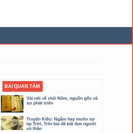
BÀI QUAN TÂM
Vài nét về chữ Nôm, nguồn gốc và
sự phát triển
Truyện Kiều: Ngẫm hay muôn sự
tại Trời, Trời kia đã bắt làm người
có thân