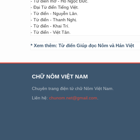
- Từ điển mở - Hồ Ngọc Đức.
- Đại Từ điển Tiếng Việt.
- Từ điển - Nguyễn Lân.
- Từ điển - Thanh Nghị.
- Từ điển - Khai Trí.
- Từ điển - Việt Tân.
* Xem thêm:
Từ điển Giúp đọc Nôm và Hán Việt
CHỮ NÔM VIỆT NAM
Chuyên trang điện tử chữ Nôm Việt Nam.
Liên hệ:
chunom.net@gmail.com
.