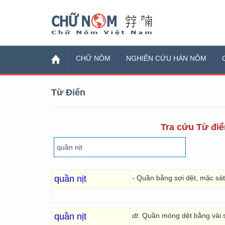
Chữ Nôm
CHỮ NÔM
NGHIÊN CỨU HÁN NÔM
Từ Điển
Tra cứu Từ điể
quần nịt
- Quần bằng sợi dệt, mặc sát
quần nịt
dt.
Quần mỏng dệt bằng vải s