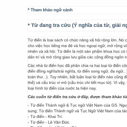
* Tham khảo ngữ cảnh
* Từ đang tra cứu (Ý nghĩa của từ, giải n
Từ điển là loại sách có chức năng xã hội rộng lớn. Nó
cho việc học tiếng mẹ đẻ và học ngoại ngữ, mở rộng vốn
nhiên và xã hội. Từ điển là một sản phẩm khoa học có t
dân trí và mở rộng giao lưu giữa các cộng đồng ngôn 
Các nhà từ điển học đã phân chia ra hai loại từ điển cô
điển đồng nghĩa/trái nghĩa, từ điển song ngữ, đa ngữ...
toàn thư...). Tuy nhiên, bất luận loại từ điển nào cũng
thể) và cấu trúc vi mô (cấu trúc chi tiết mục từ). Vì vậ
loại hình từ điển của nước ta hiện nay.
Các cuốn từ điển tra cứu ở đây, được tham khảo t
- Từ điển Thành ngữ & Tục ngữ Việt Nam của GS. Nguy
sung; Từ điển Thành ngữ và Tục Ngữ Việt Nam của t
- Từ điển - Khai Trí.
- Từ điển - Lê Văn Đức.