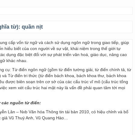
ghĩa từ):
quần nịt
 cung cấp vốn từ ngữ và cách sử dụng ngôn ngữ trong giao tiếp, giúp
 hiểu biết của con người về sự vật, khái niệm trong thế giới tự
ác dụng đặc biệt đối với sự phát triển văn hoá, giáo dục, nâng cao
ngữ khác nhau.
ng cụ: Từ điển ngôn ngữ (gồm từ điển tường giải, từ điển chính tả, từ
) và Từ điển tri thức (từ điển bách khoa, bách khoa thư, bách khoa
 đều được biên soạn trên cơ sở của các cấu trúc vĩ mô (cấu trúc tổng
y, việc xem xét cấu trúc hai mặt này là vấn đề phải quan tâm tới mọi
ừ các nguồn từ điển:
ễn Lân – Nxb Văn hóa Thông tin tái bản 2010, có hiệu chỉnh và bổ
ác giả Vũ Thuý Anh, Vũ Quang Hào…