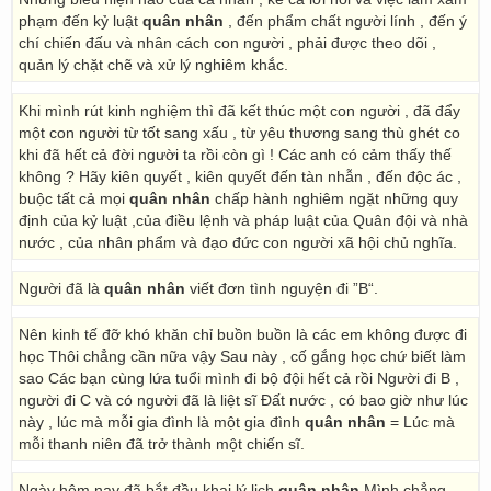
phạm đến kỷ luật
quân nhân
, đến phẩm chất người lính , đến ý
chí chiến đấu và nhân cách con người , phải được theo dõi ,
quản lý chặt chẽ và xử lý nghiêm khắc.
Khi mình rút kinh nghiệm thì đã kết thúc một con người , đã đẩy
một con người từ tốt sang xấu , từ yêu thương sang thù ghét co
khi đã hết cả đời người ta rồi còn gì ! Các anh có cảm thấy thế
không ? Hãy kiên quyết , kiên quyết đến tàn nhẫn , đến độc ác ,
buộc tất cả mọi
quân nhân
chấp hành nghiêm ngặt những quy
định của kỷ luật ,của điều lệnh và pháp luật của Quân đội và nhà
nước , của nhân phẩm và đạo đức con người xã hội chủ nghĩa.
Người đã là
quân nhân
viết đơn tình nguyện đi ”B“.
Nên kinh tế đỡ khó khăn chỉ buồn buồn là các em không được đi
học Thôi chẳng cần nữa vậy Sau này , cố gắng học chứ biết làm
sao Các bạn cùng lứa tuổi mình đi bộ đội hết cả rồi Người đi B ,
người đi C và có người đã là liệt sĩ Đất nước , có bao giờ như lúc
này , lúc mà mỗi gia đình là một gia đình
quân nhân
= Lúc mà
mỗi thanh niên đã trở thành một chiến sĩ.
Ngày hôm nay đã bắt đầu khai lý lịch
quân nhân
Mình chẳng