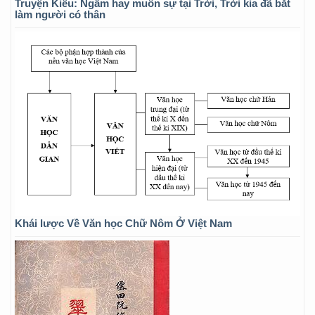
Truyện Kiều: Ngẫm hay muôn sự tại Trời, Trời kia đã bắt
làm người có thân
Khái lược Về Văn học Chữ Nôm Ở Việt Nam