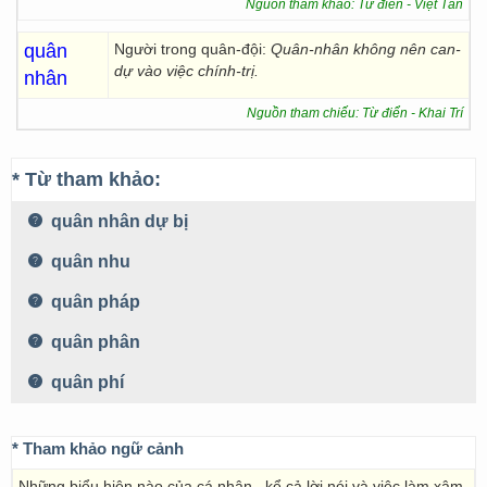
Nguồn tham khảo: Từ điển - Việt Tân
quân
Người trong quân-đội:
Quân-nhân không nên can-
dự vào việc chính-trị.
nhân
Nguồn tham chiếu: Từ điển - Khai Trí
* Từ tham khảo:
quân nhân dự bị
quân nhu
quân pháp
quân phân
quân phí
* Tham khảo ngữ cảnh
Những biểu hiện nào của cá nhân , kể cả lời nói và việc làm xâm