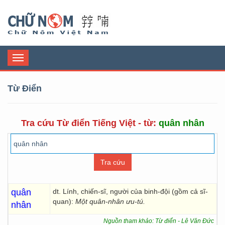
Chữ Nôm
Toggle
navigation
Từ Điển
Tra cứu Từ điển Tiếng Việt - từ:
quân nhân
quân
dt. Lính, chiến-sĩ, người của binh-đội (gồm cả sĩ-
quan):
Một quân-nhân ưu-tú.
nhân
Nguồn tham khảo: Từ điển - Lê Văn Đức