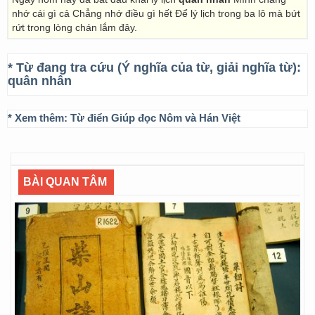
nhớ cái gì cả Chẳng nhớ điều gì hết Để lý lịch trong ba lô mà bứt
rứt trong lòng chán lắm đây.
* Từ đang tra cứu (Ý nghĩa của từ, giải nghĩa từ):
quân nhân
* Xem thêm:
Từ điển Giúp đọc Nôm và Hán Việt
BÀI QUAN TÂM