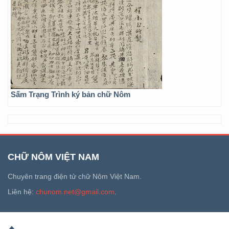
Sấm Trạng Trình ký bản chữ Nôm
CHỮ NÔM VIỆT NAM
Chuyên trang điện tử chữ Nôm Việt Nam.
Liên hệ:
chunom.net@gmail.com
.