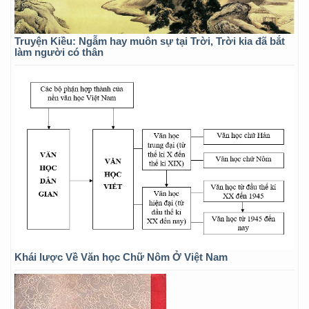
Truyện Kiều: Ngẫm hay muôn sự tại Trời, Trời kia đã bắt
làm người có thân
Khái lược Về Văn học Chữ Nôm Ở Việt Nam