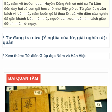
Bẩy năm về trước , quan Huyện Đông Anh có mời cụ Tú Lâm
đến dạy hai cô con gái học chữ nhọ Bấy giờ cụ Tú gặp lúc
quẫn
bách vì luôn mấy năm buôn gỗ bị thua lỗ , cái vốn dăm sáu nghìn
đã gần khánh kiệt , nên thấy người bạn xưa muốn tìm cách giúp
đỡ thì nhận lời ngay.
* Từ đang tra cứu (Ý nghĩa của từ, giải nghĩa từ):
quẫn
* Xem thêm:
Từ điển Giúp đọc Nôm và Hán Việt
BÀI QUAN TÂM