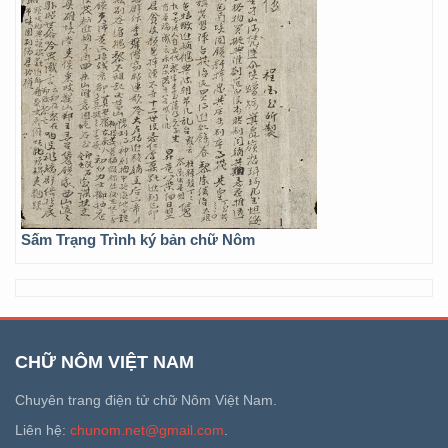
Sấm Trạng Trình ký bản chữ Nôm
CHỮ NÔM VIỆT NAM
Chuyên trang điện tử chữ Nôm Việt Nam.
Liên hệ:
chunom.net@gmail.com
.