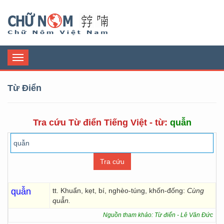
Chữ Nôm
Toggle
navigation
Từ Điển
Tra cứu Từ điển Tiếng Việt - từ:
quẫn
quẫn
tt. Khuẩn, kẹt, bí, nghèo-túng, khốn-đống:
Cùng
quẫn.
Nguồn tham khảo: Từ điển - Lê Văn Đức