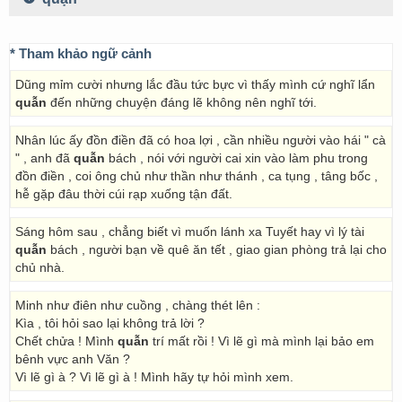
* Tham khảo ngữ cảnh
Dũng mỉm cười nhưng lắc đầu tức bực vì thấy mình cứ nghĩ lẩn
quẫn
đến những chuyện đáng lẽ không nên nghĩ tới.
Nhân lúc ấy đồn điền đã có hoa lợi , cần nhiều người vào hái " cà
" , anh đã
quẫn
bách , nói với người cai xin vào làm phu trong
đồn điền , coi ông chủ như thần như thánh , ca tụng , tâng bốc ,
hễ gặp đâu thời cúi rạp xuống tận đất.
Sáng hôm sau , chẳng biết vì muốn lánh xa Tuyết hay vì lý tài
quẫn
bách , người bạn về quê ăn tết , giao gian phòng trả lại cho
chủ nhà.
Minh như điên như cuồng , chàng thét lên :
Kìa , tôi hỏi sao lại không trả lời ?
Chết chửa ! Mình
quẫn
trí mất rồi ! Vì lẽ gì mà mình lại bảo em
bênh vực anh Văn ?
Vì lẽ gì à ? Vì lẽ gì à ! Mình hãy tự hỏi mình xem.