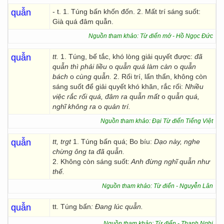
quẫn
- t. 1. Túng bấn khốn đốn. 2. Mất trí sáng suốt:
Già quá đâm quẫn.
Nguồn tham khảo: Từ điển mở - Hồ Ngọc Đức
quẫn
tt.
1. Túng, bế tắc, khó lòng giải quyết được:
đã
quẫn thì phải liều
o
quẫn quá làm càn
o
quẫn
bách
o
cùng quẫn.
2. Rối trí, lẩn thẩn, không còn
sáng suốt để giải quyết khó khăn, rắc rối:
Nhiều
việc rắc rối quá, đâm ra quẫn mất
o
quẫn quá,
nghĩ không ra
o
quản trí.
Nguồn tham khảo: Đại Từ điển Tiếng Việt
quẫn
tt, trgt
1. Túng bấn quá; Bo bíu:
Dạo này, nghe
chừng ông ta đã quẫn.
2. Không còn sáng suốt:
Anh đừng nghĩ quẫn như
thế.
Nguồn tham khảo: Từ điển - Nguyễn Lân
quẫn
tt. Túng bấn
: Đang lúc quẫn.
Nguồn tham khảo: Từ điển - Thanh Nghị