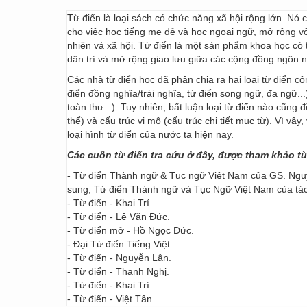
Từ điển là loại sách có chức năng xã hội rộng lớn. Nó
cho việc học tiếng mẹ đẻ và học ngoại ngữ, mở rộng vốn
nhiên và xã hội. Từ điển là một sản phẩm khoa học có t
dân trí và mở rộng giao lưu giữa các cộng đồng ngôn 
Các nhà từ điển học đã phân chia ra hai loại từ điển cô
điển đồng nghĩa/trái nghĩa, từ điển song ngữ, đa ngữ...
toàn thư...). Tuy nhiên, bất luận loại từ điển nào cũng
thể) và cấu trúc vi mô (cấu trúc chi tiết mục từ). Vì vậ
loại hình từ điển của nước ta hiện nay.
Các cuốn từ điển tra cứu ở đây, được tham khảo t
- Từ điển Thành ngữ & Tục ngữ Việt Nam của GS. Nguy
sung; Từ điển Thành ngữ và Tục Ngữ Việt Nam của t
- Từ điển - Khai Trí.
- Từ điển - Lê Văn Đức.
- Từ điển mở - Hồ Ngọc Đức.
- Đại Từ điển Tiếng Việt.
- Từ điển - Nguyễn Lân.
- Từ điển - Thanh Nghị.
- Từ điển - Khai Trí.
- Từ điển - Việt Tân.