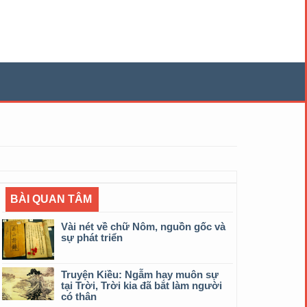
BÀI QUAN TÂM
Vài nét về chữ Nôm, nguồn gốc và
sự phát triển
Truyện Kiều: Ngẫm hay muôn sự
tại Trời, Trời kia đã bắt làm người
có thân