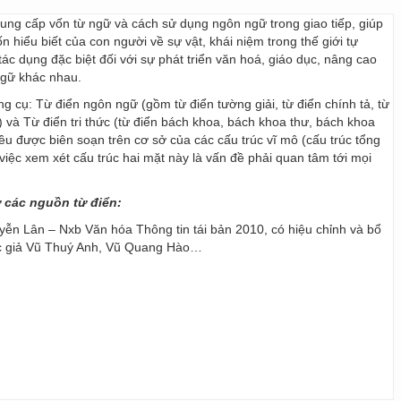
 cung cấp vốn từ ngữ và cách sử dụng ngôn ngữ trong giao tiếp, giúp
 hiểu biết của con người về sự vật, khái niệm trong thế giới tự
ác dụng đặc biệt đối với sự phát triển văn hoá, giáo dục, nâng cao
ngữ khác nhau.
ng cụ: Từ điển ngôn ngữ (gồm từ điển tường giải, từ điển chính tả, từ
) và Từ điển tri thức (từ điển bách khoa, bách khoa thư, bách khoa
 đều được biên soạn trên cơ sở của các cấu trúc vĩ mô (cấu trúc tổng
y, việc xem xét cấu trúc hai mặt này là vấn đề phải quan tâm tới mọi
ừ các nguồn từ điển:
ễn Lân – Nxb Văn hóa Thông tin tái bản 2010, có hiệu chỉnh và bổ
ác giả Vũ Thuý Anh, Vũ Quang Hào…