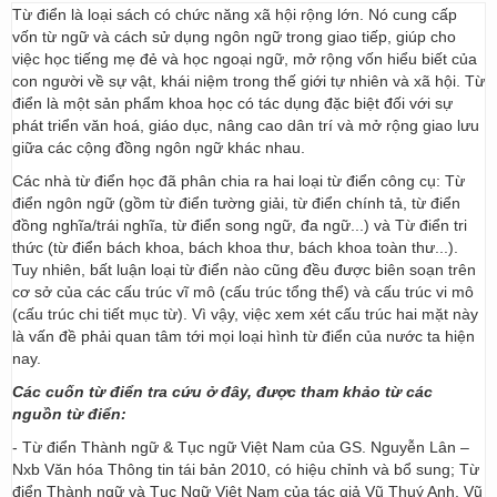
Từ điển là loại sách có chức năng xã hội rộng lớn. Nó cung cấp
vốn từ ngữ và cách sử dụng ngôn ngữ trong giao tiếp, giúp cho
việc học tiếng mẹ đẻ và học ngoại ngữ, mở rộng vốn hiểu biết của
con người về sự vật, khái niệm trong thế giới tự nhiên và xã hội. Từ
điển là một sản phẩm khoa học có tác dụng đặc biệt đối với sự
phát triển văn hoá, giáo dục, nâng cao dân trí và mở rộng giao lưu
giữa các cộng đồng ngôn ngữ khác nhau.
Các nhà từ điển học đã phân chia ra hai loại từ điển công cụ: Từ
điển ngôn ngữ (gồm từ điển tường giải, từ điển chính tả, từ điển
đồng nghĩa/trái nghĩa, từ điển song ngữ, đa ngữ...) và Từ điển tri
thức (từ điển bách khoa, bách khoa thư, bách khoa toàn thư...).
Tuy nhiên, bất luận loại từ điển nào cũng đều được biên soạn trên
cơ sở của các cấu trúc vĩ mô (cấu trúc tổng thể) và cấu trúc vi mô
(cấu trúc chi tiết mục từ). Vì vậy, việc xem xét cấu trúc hai mặt này
là vấn đề phải quan tâm tới mọi loại hình từ điển của nước ta hiện
nay.
Các cuốn từ điển tra cứu ở đây, được tham khảo từ các
nguồn từ điển:
- Từ điển Thành ngữ & Tục ngữ Việt Nam của GS. Nguyễn Lân –
Nxb Văn hóa Thông tin tái bản 2010, có hiệu chỉnh và bổ sung; Từ
điển Thành ngữ và Tục Ngữ Việt Nam của tác giả Vũ Thuý Anh, Vũ