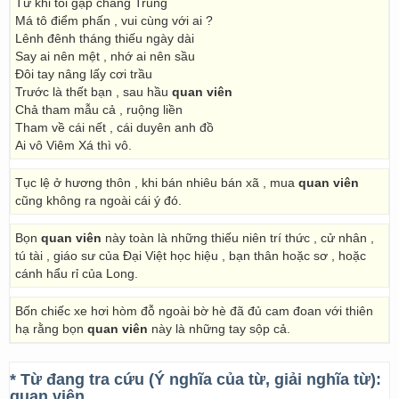
Từ khi tôi gặp chàng Trung
Má tô điểm phấn , vui cùng với ai ?
Lênh đênh tháng thiếu ngày dài
Say ai nên mệt , nhớ ai nên sầu
Đôi tay nâng lấy cơi trầu
Trước là thết bạn , sau hầu
quan viên
Chả tham mẫu cả , ruộng liền
Tham về cái nết , cái duyên anh đồ
Ai vô Viêm Xá thì vô.
Tục lệ ở hương thôn , khi bán nhiêu bán xã , mua
quan viên
cũng không ra ngoài cái ý đó.
Bọn
quan viên
này toàn là những thiếu niên trí thức , cử nhân ,
tú tài , giáo sư của Đại Việt học hiệu , bạn thân hoặc sơ , hoặc
cánh hẩu rỉ của Long.
Bốn chiếc xe hơi hòm đỗ ngoài bờ hè đã đủ cam đoan với thiên
hạ rằng bọn
quan viên
này là những tay sộp cả.
* Từ đang tra cứu (Ý nghĩa của từ, giải nghĩa từ):
quan viên