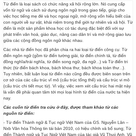
Từ điển là loại sách có chức năng xã hội rộng lớn. Nó cung cấp
vốn từ ngữ và cách sử dụng ngôn ngữ trong giao tiếp, giúp cho
việc học tiếng mẹ đẻ và học ngoại ngữ, mở rộng vốn hiểu biết của
con người về sự vật, khái niệm trong thế giới tự nhiên và xã hội. Từ
điển là một sản phẩm khoa học có tác dụng đặc biệt đối với sự
phát triển văn hoá, giáo dục, nâng cao dân trí và mở rộng giao lưu
giữa các cộng đồng ngôn ngữ khác nhau.
Các nhà từ điển học đã phân chia ra hai loại từ điển công cụ: Từ
điển ngôn ngữ (gồm từ điển tường giải, từ điển chính tả, từ điển
đồng nghĩa/trái nghĩa, từ điển song ngữ, đa ngữ...) và Từ điển tri
thức (từ điển bách khoa, bách khoa thư, bách khoa toàn thư...).
Tuy nhiên, bất luận loại từ điển nào cũng đều được biên soạn trên
cơ sở của các cấu trúc vĩ mô (cấu trúc tổng thể) và cấu trúc vi mô
(cấu trúc chi tiết mục từ). Vì vậy, việc xem xét cấu trúc hai mặt này
là vấn đề phải quan tâm tới mọi loại hình từ điển của nước ta hiện
nay.
Các cuốn từ điển tra cứu ở đây, được tham khảo từ các
nguồn từ điển:
- Từ điển Thành ngữ & Tục ngữ Việt Nam của GS. Nguyễn Lân –
Nxb Văn hóa Thông tin tái bản 2010, có hiệu chỉnh và bổ sung; Từ
điển Thành ngữ và Tục Ngữ Việt Nam của tác giả Vũ Thuý Anh, Vũ