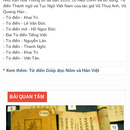
Nxb Văn hóa Thông tin tái bản 2010, có hiệu chỉnh và bổ sung; Từ
điển Thành ngữ và Tục Ngữ Việt Nam của tác giả Vũ Thuý Anh, Vũ
Quang Hào…
- Từ điển - Khai Trí.
- Từ điển - Lê Văn Đức.
- Từ điển mở - Hồ Ngọc Đức.
- Đại Từ điển Tiếng Việt.
- Từ điển - Nguyễn Lân.
- Từ điển - Thanh Nghị.
- Từ điển - Khai Trí.
- Từ điển - Việt Tân.
* Xem thêm:
Từ điển Giúp đọc Nôm và Hán Việt
BÀI QUAN TÂM