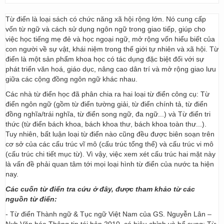
Từ điển là loại sách có chức năng xã hội rộng lớn. Nó cung cấp
vốn từ ngữ và cách sử dụng ngôn ngữ trong giao tiếp, giúp cho
việc học tiếng mẹ đẻ và học ngoại ngữ, mở rộng vốn hiểu biết của
con người về sự vật, khái niệm trong thế giới tự nhiên và xã hội. Từ
điển là một sản phẩm khoa học có tác dụng đặc biệt đối với sự
phát triển văn hoá, giáo dục, nâng cao dân trí và mở rộng giao lưu
giữa các cộng đồng ngôn ngữ khác nhau.
Các nhà từ điển học đã phân chia ra hai loại từ điển công cụ: Từ
điển ngôn ngữ (gồm từ điển tường giải, từ điển chính tả, từ điển
đồng nghĩa/trái nghĩa, từ điển song ngữ, đa ngữ...) và Từ điển tri
thức (từ điển bách khoa, bách khoa thư, bách khoa toàn thư...).
Tuy nhiên, bất luận loại từ điển nào cũng đều được biên soạn trên
cơ sở của các cấu trúc vĩ mô (cấu trúc tổng thể) và cấu trúc vi mô
(cấu trúc chi tiết mục từ). Vì vậy, việc xem xét cấu trúc hai mặt này
là vấn đề phải quan tâm tới mọi loại hình từ điển của nước ta hiện
nay.
Các cuốn từ điển tra cứu ở đây, được tham khảo từ các
nguồn từ điển:
- Từ điển Thành ngữ & Tục ngữ Việt Nam của GS. Nguyễn Lân –