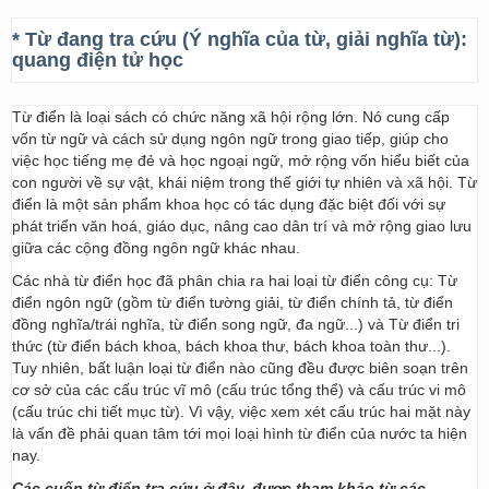
* Từ đang tra cứu (Ý nghĩa của từ, giải nghĩa từ):
quang điện tử học
Từ điển là loại sách có chức năng xã hội rộng lớn. Nó cung cấp
vốn từ ngữ và cách sử dụng ngôn ngữ trong giao tiếp, giúp cho
việc học tiếng mẹ đẻ và học ngoại ngữ, mở rộng vốn hiểu biết của
con người về sự vật, khái niệm trong thế giới tự nhiên và xã hội. Từ
điển là một sản phẩm khoa học có tác dụng đặc biệt đối với sự
phát triển văn hoá, giáo dục, nâng cao dân trí và mở rộng giao lưu
giữa các cộng đồng ngôn ngữ khác nhau.
Các nhà từ điển học đã phân chia ra hai loại từ điển công cụ: Từ
điển ngôn ngữ (gồm từ điển tường giải, từ điển chính tả, từ điển
đồng nghĩa/trái nghĩa, từ điển song ngữ, đa ngữ...) và Từ điển tri
thức (từ điển bách khoa, bách khoa thư, bách khoa toàn thư...).
Tuy nhiên, bất luận loại từ điển nào cũng đều được biên soạn trên
cơ sở của các cấu trúc vĩ mô (cấu trúc tổng thể) và cấu trúc vi mô
(cấu trúc chi tiết mục từ). Vì vậy, việc xem xét cấu trúc hai mặt này
là vấn đề phải quan tâm tới mọi loại hình từ điển của nước ta hiện
nay.
Các cuốn từ điển tra cứu ở đây, được tham khảo từ các