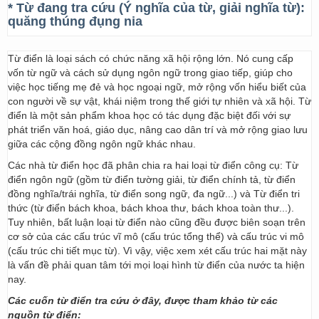
* Từ đang tra cứu (Ý nghĩa của từ, giải nghĩa từ):
quăng thúng đụng nia
Từ điển là loại sách có chức năng xã hội rộng lớn. Nó cung cấp
vốn từ ngữ và cách sử dụng ngôn ngữ trong giao tiếp, giúp cho
việc học tiếng mẹ đẻ và học ngoại ngữ, mở rộng vốn hiểu biết của
con người về sự vật, khái niệm trong thế giới tự nhiên và xã hội. Từ
điển là một sản phẩm khoa học có tác dụng đặc biệt đối với sự
phát triển văn hoá, giáo dục, nâng cao dân trí và mở rộng giao lưu
giữa các cộng đồng ngôn ngữ khác nhau.
Các nhà từ điển học đã phân chia ra hai loại từ điển công cụ: Từ
điển ngôn ngữ (gồm từ điển tường giải, từ điển chính tả, từ điển
đồng nghĩa/trái nghĩa, từ điển song ngữ, đa ngữ...) và Từ điển tri
thức (từ điển bách khoa, bách khoa thư, bách khoa toàn thư...).
Tuy nhiên, bất luận loại từ điển nào cũng đều được biên soạn trên
cơ sở của các cấu trúc vĩ mô (cấu trúc tổng thể) và cấu trúc vi mô
(cấu trúc chi tiết mục từ). Vì vậy, việc xem xét cấu trúc hai mặt này
là vấn đề phải quan tâm tới mọi loại hình từ điển của nước ta hiện
nay.
Các cuốn từ điển tra cứu ở đây, được tham khảo từ các
nguồn từ điển: