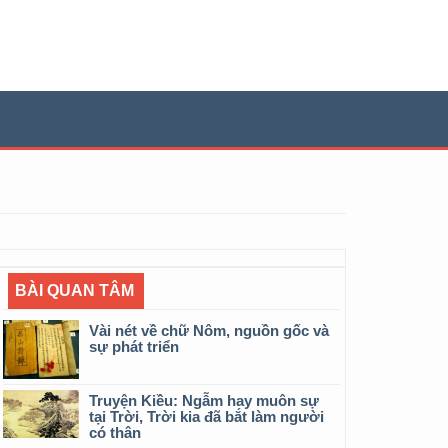
BÀI QUAN TÂM
Vài nét về chữ Nôm, nguồn gốc và
sự phát triển
Truyện Kiều: Ngẫm hay muôn sự
tại Trời, Trời kia đã bắt làm người
có thân