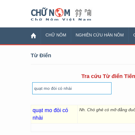
Chữ Nôm
CHỮ NÔM
NGHIÊN CỨU HÁN NÔM
Từ Điển
Tra cứu Từ điển Tiến
quạt mo đòi có
Nh. Chó ghẻ có mỡ đằng đuô
nhài