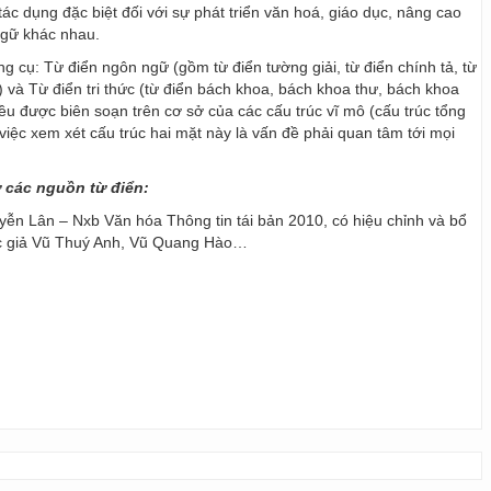
ác dụng đặc biệt đối với sự phát triển văn hoá, giáo dục, nâng cao
ngữ khác nhau.
ng cụ: Từ điển ngôn ngữ (gồm từ điển tường giải, từ điển chính tả, từ
) và Từ điển tri thức (từ điển bách khoa, bách khoa thư, bách khoa
 đều được biên soạn trên cơ sở của các cấu trúc vĩ mô (cấu trúc tổng
y, việc xem xét cấu trúc hai mặt này là vấn đề phải quan tâm tới mọi
ừ các nguồn từ điển:
ễn Lân – Nxb Văn hóa Thông tin tái bản 2010, có hiệu chỉnh và bổ
ác giả Vũ Thuý Anh, Vũ Quang Hào…