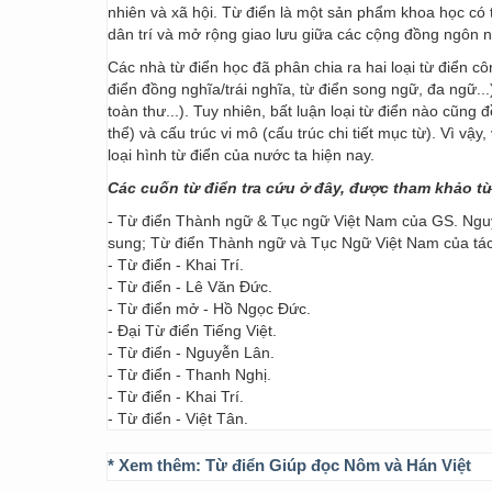
nhiên và xã hội. Từ điển là một sản phẩm khoa học có t
dân trí và mở rộng giao lưu giữa các cộng đồng ngôn 
Các nhà từ điển học đã phân chia ra hai loại từ điển cô
điển đồng nghĩa/trái nghĩa, từ điển song ngữ, đa ngữ...
toàn thư...). Tuy nhiên, bất luận loại từ điển nào cũng
thể) và cấu trúc vi mô (cấu trúc chi tiết mục từ). Vì vậ
loại hình từ điển của nước ta hiện nay.
Các cuốn từ điển tra cứu ở đây, được tham khảo t
- Từ điển Thành ngữ & Tục ngữ Việt Nam của GS. Nguy
sung; Từ điển Thành ngữ và Tục Ngữ Việt Nam của t
- Từ điển - Khai Trí.
- Từ điển - Lê Văn Đức.
- Từ điển mở - Hồ Ngọc Đức.
- Đại Từ điển Tiếng Việt.
- Từ điển - Nguyễn Lân.
- Từ điển - Thanh Nghị.
- Từ điển - Khai Trí.
- Từ điển - Việt Tân.
* Xem thêm:
Từ điển Giúp đọc Nôm và Hán Việt