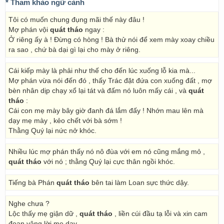
* Tham khảo ngữ cảnh
Tôi có muốn chung đụng mãi thế này đâu !
Mợ phán vội
quát tháo
ngay :
Ở riêng ấy à ! Đừng có hòng ! Bà thử nói để xem mày xoay chiều
ra sao , chứ bà dại gì lại cho mày ở riêng.
Cái kiếp mày là phải như thế cho đến lúc xuống lỗ kia mà...
Mợ phán vừa nói đến đó , thấy Trác đặt đứa con xuống đất , mợ
bèn nhân dịp chạy xổ lại tát và đấm nó luôn mấy cái , và
quát
tháo
:
Cái con mẹ mày bây giờ đanh đá lắm đấy ! Nhớn mau lên mà
dạy mẹ mày , kẻo chết với bà sớm !
Thằng Quý lại nức nở khóc.
Nhiều lúc mợ phán thấy nó nô đùa với em nó cũng mắng mỏ ,
quát tháo
với nó ; thằng Quý lại cực thân ngồi khóc.
Tiếng bà Phán
quát tháo
bên tai làm Loan sực thức dậy.
Nghe chưa ?
Lộc thấy mẹ giận dữ ,
quát tháo
, liền cúi đầu tạ lỗi và xin cam
đoan vâng lời mẹ dạy.