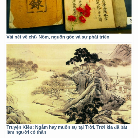
Vài nét về chữ Nôm, nguồn gốc và sự phát triển
Truyện Kiều: Ngẫm hay muôn sự tại Trời, Trời kia đã bắt
làm người có thân