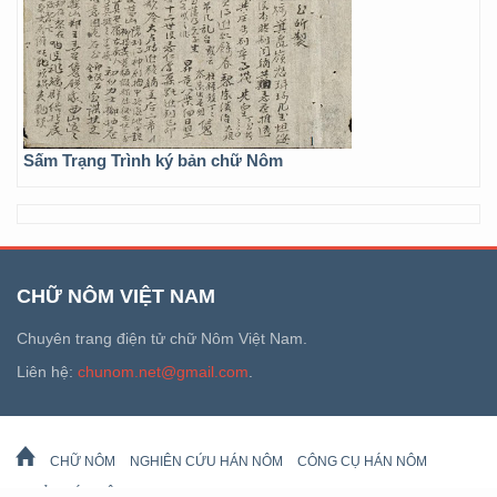
Sấm Trạng Trình ký bản chữ Nôm
CHỮ NÔM VIỆT NAM
Chuyên trang điện tử chữ Nôm Việt Nam.
Liên hệ:
chunom.net@gmail.com
.
CHỮ NÔM
NGHIÊN CỨU HÁN NÔM
CÔNG CỤ HÁN NÔM
DI SẢN HÁN NÔM
LỊCH VẠN SỰ