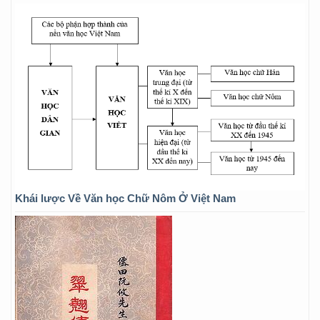
Khái lược Về Văn học Chữ Nôm Ở Việt Nam