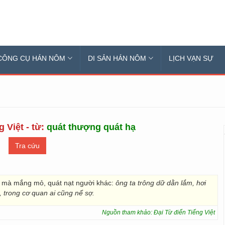
CÔNG CỤ HÁN NÔM
DI SẢN HÁN NÔM
LỊCH VẠN SỰ
 Việt - từ:
quát thượng quát hạ
h mà mắng mỏ, quát nạt người khác:
ông ta trông dữ dằn lắm, hơi
, trong cơ quan ai cũng nể sợ.
Nguồn tham khảo: Đại Từ điển Tiếng Việt