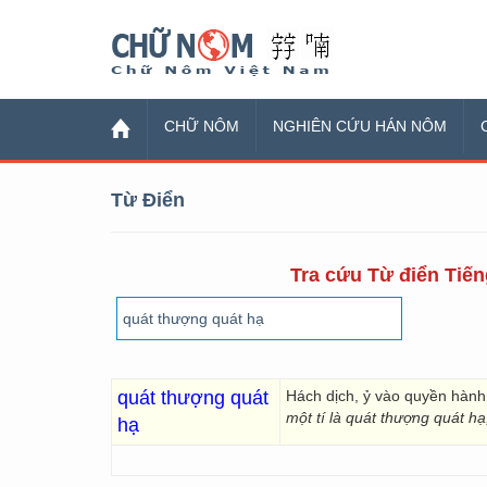
Chữ Nôm
CHỮ NÔM
NGHIÊN CỨU HÁN NÔM
Từ Điển
Tra cứu Từ điển Tiếng
quát thượng quát
Hách dịch, ỷ vào quyền hàn
một tí là quát thượng quát hạ
hạ