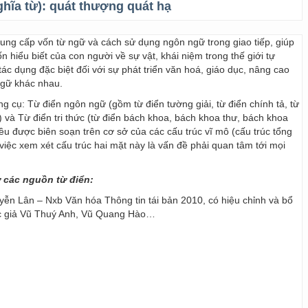
ghĩa từ):
quát thượng quát hạ
 cung cấp vốn từ ngữ và cách sử dụng ngôn ngữ trong giao tiếp, giúp
 hiểu biết của con người về sự vật, khái niệm trong thế giới tự
ác dụng đặc biệt đối với sự phát triển văn hoá, giáo dục, nâng cao
ngữ khác nhau.
ng cụ: Từ điển ngôn ngữ (gồm từ điển tường giải, từ điển chính tả, từ
) và Từ điển tri thức (từ điển bách khoa, bách khoa thư, bách khoa
 đều được biên soạn trên cơ sở của các cấu trúc vĩ mô (cấu trúc tổng
y, việc xem xét cấu trúc hai mặt này là vấn đề phải quan tâm tới mọi
ừ các nguồn từ điển:
ễn Lân – Nxb Văn hóa Thông tin tái bản 2010, có hiệu chỉnh và bổ
ác giả Vũ Thuý Anh, Vũ Quang Hào…