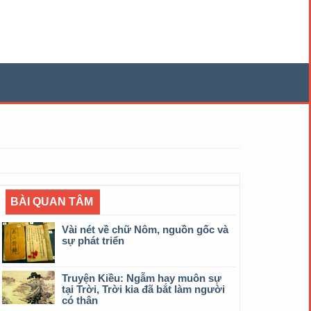
BÀI QUAN TÂM
Vài nét về chữ Nôm, nguồn gốc và
sự phát triển
Truyện Kiều: Ngẫm hay muôn sự
tại Trời, Trời kia đã bắt làm người
có thân