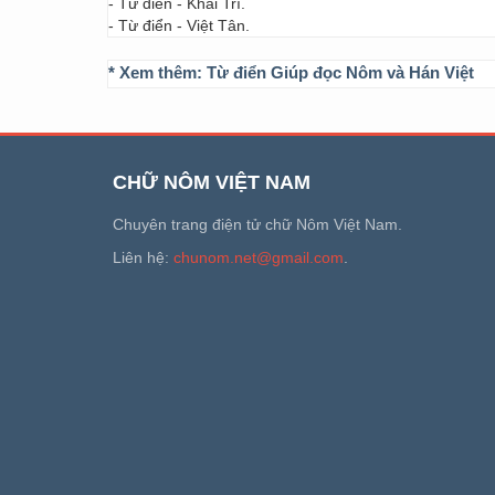
- Từ điển - Khai Trí.
- Từ điển - Việt Tân.
* Xem thêm:
Từ điển Giúp đọc Nôm và Hán Việt
CHỮ NÔM VIỆT NAM
Chuyên trang điện tử chữ Nôm Việt Nam.
Liên hệ:
chunom.net@gmail.com
.