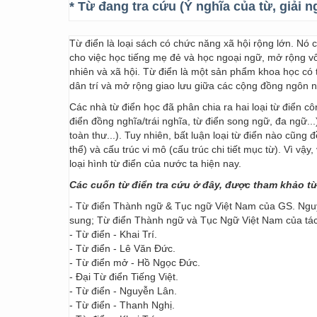
* Từ đang tra cứu (Ý nghĩa của từ, giải n
Từ điển là loại sách có chức năng xã hội rộng lớn. Nó
cho việc học tiếng mẹ đẻ và học ngoại ngữ, mở rộng vốn
nhiên và xã hội. Từ điển là một sản phẩm khoa học có t
dân trí và mở rộng giao lưu giữa các cộng đồng ngôn 
Các nhà từ điển học đã phân chia ra hai loại từ điển cô
điển đồng nghĩa/trái nghĩa, từ điển song ngữ, đa ngữ...
toàn thư...). Tuy nhiên, bất luận loại từ điển nào cũng
thể) và cấu trúc vi mô (cấu trúc chi tiết mục từ). Vì vậ
loại hình từ điển của nước ta hiện nay.
Các cuốn từ điển tra cứu ở đây, được tham khảo t
- Từ điển Thành ngữ & Tục ngữ Việt Nam của GS. Nguy
sung; Từ điển Thành ngữ và Tục Ngữ Việt Nam của t
- Từ điển - Khai Trí.
- Từ điển - Lê Văn Đức.
- Từ điển mở - Hồ Ngọc Đức.
- Đại Từ điển Tiếng Việt.
- Từ điển - Nguyễn Lân.
- Từ điển - Thanh Nghị.