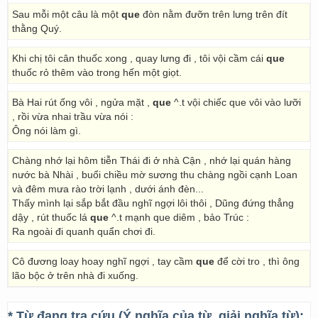
Sau mỗi một câu là một
que
đòn nằm đưỡn trên lưng trên đít
thằng Quý.
Khi chị tôi cân thuốc xong , quay lưng đi , tôi vội cầm cái
que
thuốc rỏ thêm vào trong hến một giọt.
Bà Hai rút ống vôi , ngửa mặt ,
que
^.t vội chiếc que vôi vào lưỡi
, rồi vừa nhai trầu vừa nói :
Ông nói làm gì.
Chàng nhớ lại hôm tiễn Thái đi ở nhà Cận , nhớ lại quán hàng
nước bà Nhài , buổi chiều mờ sương thu chàng ngồi cạnh Loan
và đêm mưa rào trời lạnh , dưới ánh đèn...
Thấy mình lại sắp bắt đầu nghĩ ngợi lôi thôi , Dũng đứng thẳng
dậy , rút thuốc lá
que
^.t mạnh que diêm , bảo Trúc :
Ra ngoài đi quanh quẩn chơi đi.
Cô đương loay hoay nghĩ ngợi , tay cầm
que
để cời tro , thì ông
lão bộc ở trên nhà đi xuống.
* Từ đang tra cứu (Ý nghĩa của từ, giải nghĩa từ):