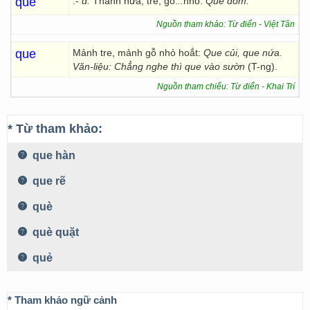
que
.-
d.
Thanh nứa, tre, gỗ.
..
nhỏ:
Que đóm.
Nguồn tham khảo: Từ điển - Việt Tân
que
Mảnh tre, mảnh gỗ nhỏ hoắt:
Que củi, que nứa.
Văn-liệu: Chẳng nghe thì que vào sườn
(T-ng).
Nguồn tham chiếu: Từ điển - Khai Trí
* Từ tham khảo:
que hàn
que rẽ
què
què quặt
quẻ
* Tham khảo ngữ cảnh