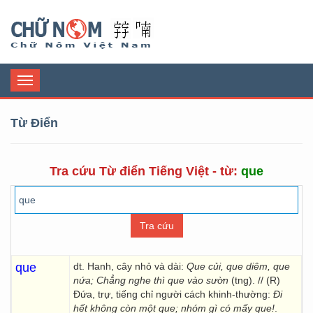
Chữ Nôm
Toggle
navigation
Từ Điển
Tra cứu Từ điển Tiếng Việt - từ:
que
que
dt. Hanh, cây nhỏ và dài:
Que củi, que diêm, que
nứa; Chẳng nghe thì que vào sườn
(tng). // (R)
Đứa, trự, tiếng chỉ người cách khinh-thường:
Đi
hết không còn một que; nhóm gì có mấy que!
.