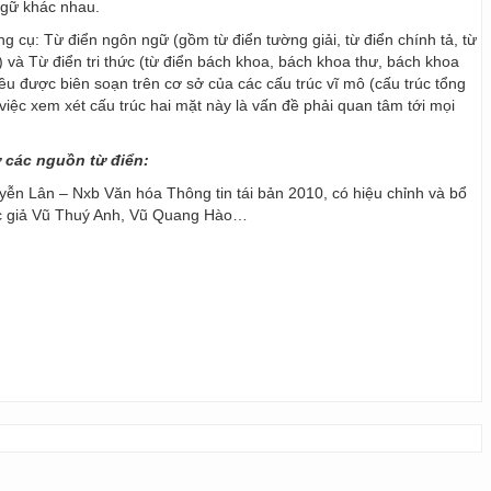
ngữ khác nhau.
ng cụ: Từ điển ngôn ngữ (gồm từ điển tường giải, từ điển chính tả, từ
) và Từ điển tri thức (từ điển bách khoa, bách khoa thư, bách khoa
 đều được biên soạn trên cơ sở của các cấu trúc vĩ mô (cấu trúc tổng
y, việc xem xét cấu trúc hai mặt này là vấn đề phải quan tâm tới mọi
ừ các nguồn từ điển:
ễn Lân – Nxb Văn hóa Thông tin tái bản 2010, có hiệu chỉnh và bổ
ác giả Vũ Thuý Anh, Vũ Quang Hào…