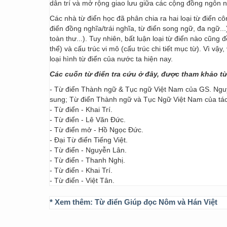
dân trí và mở rộng giao lưu giữa các cộng đồng ngôn 
Các nhà từ điển học đã phân chia ra hai loại từ điển cô
điển đồng nghĩa/trái nghĩa, từ điển song ngữ, đa ngữ...
toàn thư...). Tuy nhiên, bất luận loại từ điển nào cũng
thể) và cấu trúc vi mô (cấu trúc chi tiết mục từ). Vì vậ
loại hình từ điển của nước ta hiện nay.
Các cuốn từ điển tra cứu ở đây, được tham khảo t
- Từ điển Thành ngữ & Tục ngữ Việt Nam của GS. Nguy
sung; Từ điển Thành ngữ và Tục Ngữ Việt Nam của t
- Từ điển - Khai Trí.
- Từ điển - Lê Văn Đức.
- Từ điển mở - Hồ Ngọc Đức.
- Đại Từ điển Tiếng Việt.
- Từ điển - Nguyễn Lân.
- Từ điển - Thanh Nghị.
- Từ điển - Khai Trí.
- Từ điển - Việt Tân.
* Xem thêm:
Từ điển Giúp đọc Nôm và Hán Việt