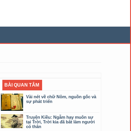
BÀI QUAN TÂM
Vài nét về chữ Nôm, nguồn gốc và
sự phát triển
Truyện Kiều: Ngẫm hay muôn sự
tại Trời, Trời kia đã bắt làm người
có thân