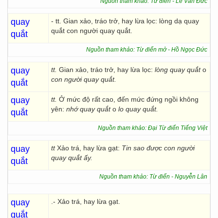
Nguồn tham khảo: Từ điển - Lê Văn Đức
quay
- tt. Gian xảo, tráo trở, hay lừa lọc: lòng dạ quay
quắt con người quay quắt.
quắt
Nguồn tham khảo: Từ điển mở - Hồ Ngọc Đức
quay
tt.
Gian xảo, tráo trở, hay lừa lọc:
lòng quay quắt
o
con người quay quắt.
quắt
quay
tt.
Ở mức độ rất cao, đến mức đứng ngồi không
yên:
nhớ quay quắt
o
lo quay quắt.
quắt
Nguồn tham khảo: Đại Từ điển Tiếng Việt
quay
tt
Xảo trá, hay lừa gạt:
Tin sao được con người
quay quắt ấy.
quắt
Nguồn tham khảo: Từ điển - Nguyễn Lân
quay
.- Xảo trá, hay lừa gạt.
quắt