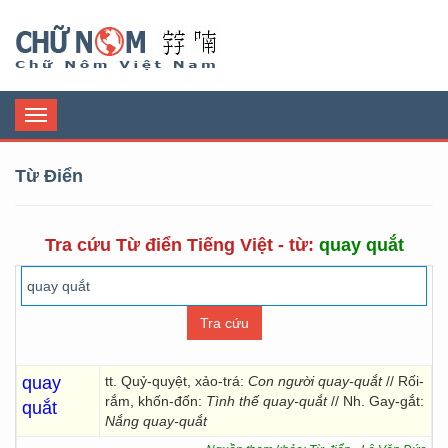
Chữ Nôm
Toggle
navigation
Từ Điển
Tra cứu Từ điển Tiếng Việt - từ:
quay quắt
quay
tt. Quỷ-quyệt, xảo-trá:
Con người quay-quắt
// Rối-
rắm, khốn-đốn:
Tình thế quay-quắt
// Nh. Gay-gắt:
quắt
Nắng quay-quắt