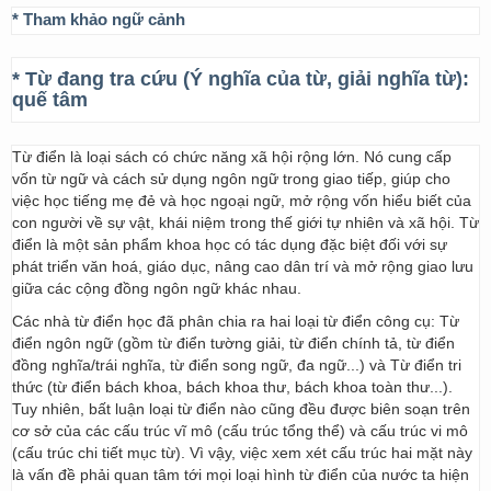
* Tham khảo ngữ cảnh
* Từ đang tra cứu (Ý nghĩa của từ, giải nghĩa từ):
quế tâm
Từ điển là loại sách có chức năng xã hội rộng lớn. Nó cung cấp
vốn từ ngữ và cách sử dụng ngôn ngữ trong giao tiếp, giúp cho
việc học tiếng mẹ đẻ và học ngoại ngữ, mở rộng vốn hiểu biết của
con người về sự vật, khái niệm trong thế giới tự nhiên và xã hội. Từ
điển là một sản phẩm khoa học có tác dụng đặc biệt đối với sự
phát triển văn hoá, giáo dục, nâng cao dân trí và mở rộng giao lưu
giữa các cộng đồng ngôn ngữ khác nhau.
Các nhà từ điển học đã phân chia ra hai loại từ điển công cụ: Từ
điển ngôn ngữ (gồm từ điển tường giải, từ điển chính tả, từ điển
đồng nghĩa/trái nghĩa, từ điển song ngữ, đa ngữ...) và Từ điển tri
thức (từ điển bách khoa, bách khoa thư, bách khoa toàn thư...).
Tuy nhiên, bất luận loại từ điển nào cũng đều được biên soạn trên
cơ sở của các cấu trúc vĩ mô (cấu trúc tổng thể) và cấu trúc vi mô
(cấu trúc chi tiết mục từ). Vì vậy, việc xem xét cấu trúc hai mặt này
là vấn đề phải quan tâm tới mọi loại hình từ điển của nước ta hiện